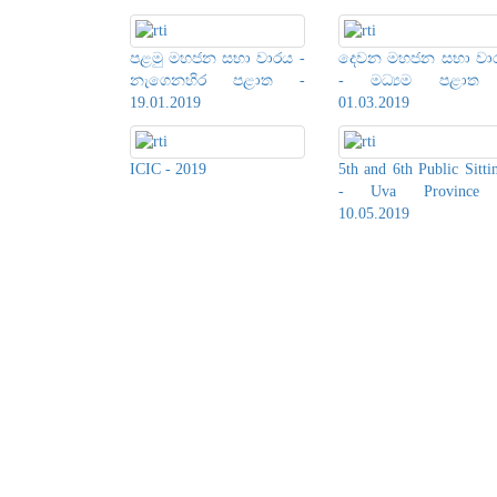
පළමු මහජන සභා වාරය -
දෙවන මහජන සභා වා
නැගෙනහිර පළාත -
- මධ්‍යම පළාත
19.01.2019
01.03.2019
ICIC - 2019
5th and 6th Public Sitti
- Uva Province
10.05.2019