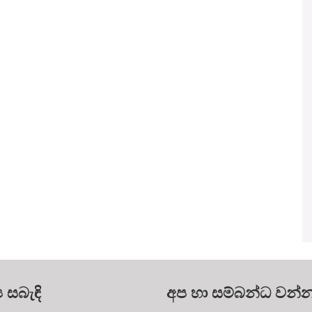
ය සබැඳි
අප හා සම්බන්ධ වන්