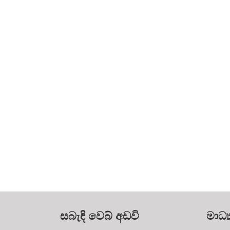
සබැඳි වෙබ් අඩවි
මාධ්‍