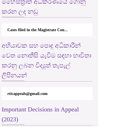
මහේස්ත්‍රාත් අධිකරණයේ ගොනු
කරන ලද නඩු
්මක කිරීම මගින් පොදු අධිකාරි වල විනිවිදභාවය සහ වගකීම පිළි
රන තොරතුරු දැනගැනීමේ අයිතිවාසිකම පිළිබඳ පනත
Cases filed in the Magistrate Cou...
අභියාචක සහ පොදු අධිකාරීන්
වෙත නොතීසි යැවීම සඳහා භාවිතා
කරනු ලබන විද්‍යුත් තැපැල්
ලිපිනයන්
rticappeals@gmail.com
Important Decisions in Appeal
(2023)