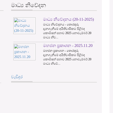
මාධ්‍ය නිවේදන
මාධ්‍ය නිවේදනය (20-11-2025)
"...තොරතුරු ලබා ගැනීමේ අයිතිවාසිකම බලාත
3
මාධ්‍ය නිවේදනය - තොරතුරු
ඇති බැවින්..." - පූර්විකාව, 2016 අංක 12 ද
දැනගැනීමේ අයිතිවාසිකම පිළිබඳ
කොමිෂන් සභාව 2025 නොවැම්බර් 20
මාධ්‍ය නිව...
මහජන ප්‍රකාශන - 2025.11.20
මහජන ප්‍රකාශන - තොරතුරු
දැනගැනීමේ අයිතිවාසිකම පිළිබඳ
කොමිෂන් සභාව 2025 නොවැම්බර් 20
මාධ්‍ය නිවේ...
වැඩිදුර