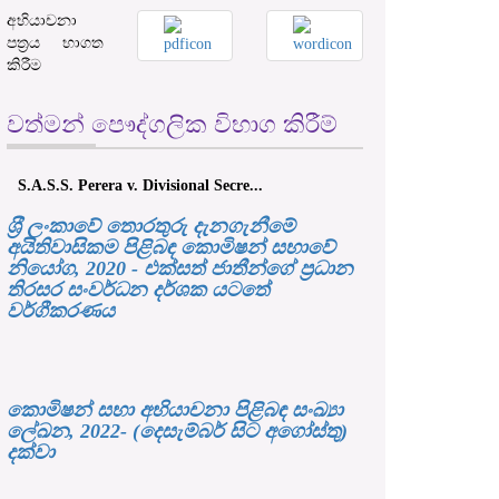
අභියාචනා
පත්‍රය භාගත
කිරීම
වත්මන් පෞද්ගලික විභාග කිරීම්
S.A.S.S. Perera v. Divisional Secre...
ශ‍්‍රී ලංකාවේ තොරතුරු දැනගැනීමේ
අයිතිවාසිකම පිළිබඳ කොමිෂන් සභාවේ
නියෝග, 2020 - එක්සත් ජාතීන්ගේ ප්‍රධාන
තිරසර සංවර්ධන දර්ශක යටතේ
වර්ගීකරණය
කොමිෂන් සභා අභියාචනා පිළිබඳ සංඛ්‍යා
ලේඛන, 2022- (දෙසැම්බර් සිට අගෝස්තු)
දක්වා