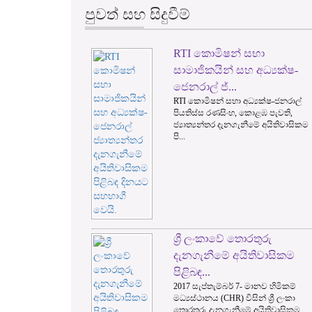
පුවත් සහ සිදුවීම්
RTI කොමිෂන් සභා
1
2
සාමාජිකයින් සහ අධ්‍යක්ෂ-
ජෙනරාල් ජ්...
RTI කොමිෂන් සභා අධ්‍යක්ෂ-ජනරාල්
පියතිස්ස රණසිංහ, කොළඹ පැවති,
ජ්‍යාත්‍යන්තර දැනගැනීමේ අයිතිවාසිකම
පි...
ශ්‍රී ලංකාවේ තොරතුරු
දැනගැනීමේ අයිතිවාසිකම
පිළිබඳ...
2017 සැප්තැම්බර් 7- මානව හිමිකම්
මධ්‍යස්ථානය (CHR) විසින් ශ්‍රී ලංකා
තොරතුරු දැනගැනීමේ අයිතිවාසිකම...