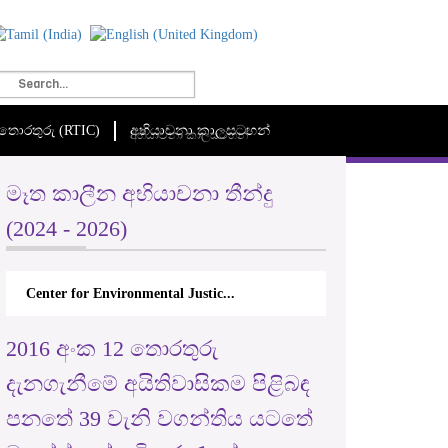
මී තොරතුරු (RTIC)
අභියාචනා කාලසටහන්
අභියාචනා කාලසටහන්
මෑත කාලීන අභියාචනා තීන්දු
(2024 - 2026)
Center for Environmental Justic...
2016 අංක 12 තොරතුරු
දැනගැනීමේ අයිතිවාසිකම පිළිබඳ
පනතේ 39 වැනි වගන්තිය යටතේ