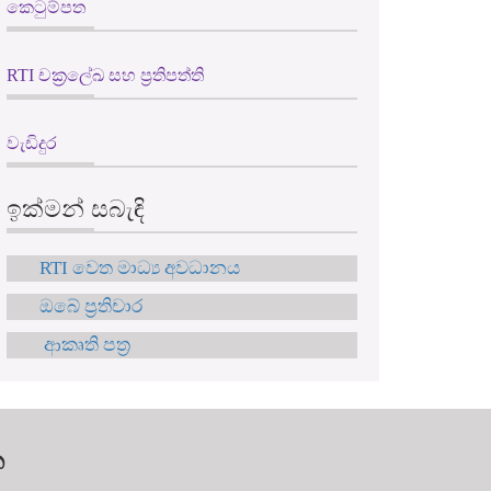
කෙටුම්පත
RTI චක්‍රලේඛ සහ ප්‍රතිපත්ති
වැඩිදුර
ඉක්මන් සබැඳි
RTI වෙත මාධ්‍ය අවධානය
ඔබේ ප්‍රතිචාර
ආකෘති පත්‍ර
න