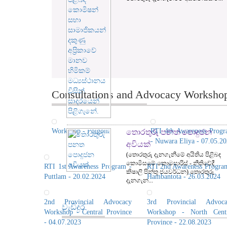
Consultations and Advocacy Workshops
Workshop - Polgolla
RTI 4th Awareness Prog
තොරතුරු පනත පොදුජන
- Nuwara Eliya - 07.05.2
අවියක්
(තොරතුරු දැනගැනීමේ අයිතිය පිළිබඳ
කොමිසමේ කොමසාරිස් - නීතිවේදී
RTI 1st Awareness Program -
RTI 2nd Awareness Progra
කිෂාලි පින්තු ජයවර්ධන) තොරතුරු
Puttlam - 20.02.2024
Hambantota - 26.03.2024
දැනගැන...
2nd Provincial Advocacy
3rd Provincial Advoca
වැඩිදුර
Workshop - Central Province
Workshop - North Centr
- 04.07.2023
Province - 22.08.2023