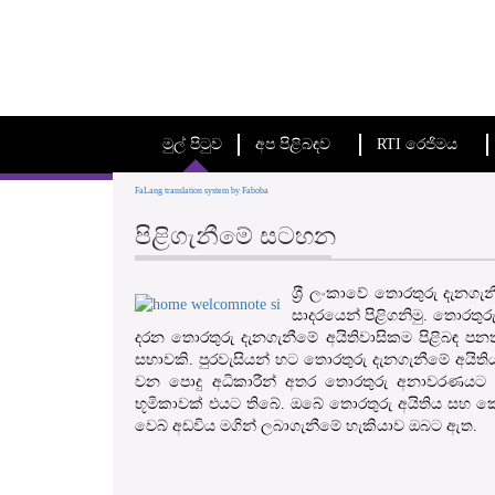
මුල් පිටුව
අප පිළිබඳව
RTI රෙජිමය
FaLang translation system by Faboba
පිළිගැනීමේ සටහන
ශ‍්‍රී ලංකාවේ තොරතුරු දැන
සාදරයෙන් පිළිගනිමු. තොරතුර
දරන තොරතුරු දැනගැනීමේ අයිතිවාසිකම පිළිබඳ පනත
සභාවකි. පුරවැසියන් හට තොරතුරු දැනගැනීමේ අයිති
වන පොදු අධිකාරීන් අතර තොරතුරු අනාවරණයට හ
භූමිකාවක් එයට තිබේ. ඔබේ තොරතුරු අයිතිය සහ කො
වෙබ් අඩවිය මගින් ලබාගැනීමේ හැකියාව ඔබට ඇත.