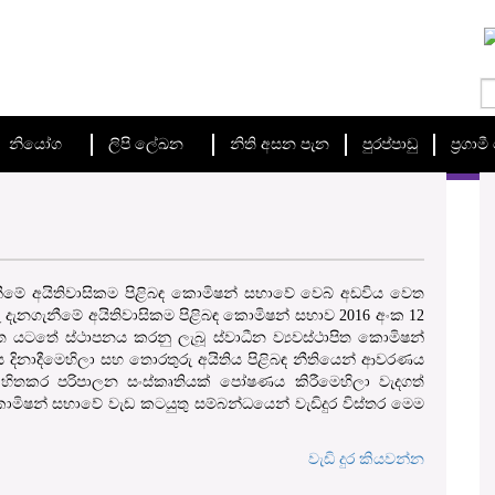
නියෝග
ලිපි ලේඛන
නිති අසන පැන
පුරප්පාඩු
ප්‍රගා
ගැනීමේ අයිතිවාසිකම පිළිබඳ කොමිෂන් සභාවේ වෙබ් අඩවිය වෙත
ු දැනගැනීමේ අයිතිවාසිකම පිළිබඳ කොමිෂන් සභාව 2016 අංක 12
 යටතේ ස්ථාපනය කරනු ලැබූ ස්වාධීන ව්‍යවස්ථාපිත කොමිෂන්
ය දිනාදීමෙහිලා සහ තොරතුරු අයිතිය පිළිබඳ නීතියෙන් ආවරණය
ිතකර පරිපාලන සංස්කෘතියක් පෝෂණය කිරීමෙහිලා වැදගත්
මිෂන් සභාවේ වැඩ කටයුතු සම්බන්ධයෙන් වැඩිදුර විස්තර මෙම
වැඩි දුර කියවන්න