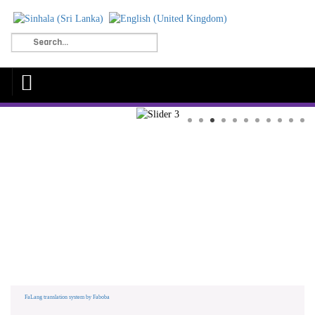
FaLang translation system by Faboba