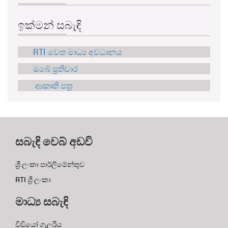
ඉක්මන් සබැඳි
RTI වෙත මාධ්‍ය අවධානය
ඔබේ ප්‍රතිචාර
ආකෘති පත්‍ර
සබැඳි වෙබ් අඩවි
ශ්‍රී ලංකා පාර්ලිමේන්තුව
RTI ශ්‍රී ලංකා
මාධ්‍ය සබැඳි
වීඩියෝ ගැලරිය