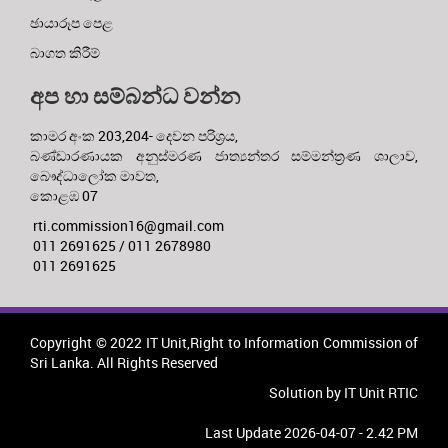
ඡායාරූප පෙළ
බාගත කිරීම්
අප හා සම්බන්ධ වන්න
කාමර අංක 203,204- දෙවන පරිශ්‍රය,
බණ්ඩාරණායක අනුස්මරණ ජාත්‍යන්තර සම්මන්ත්‍රණ ශාලාව,
බෞද්ධාලෝක මාවත,
කොළඹ 07
rti.commission16@gmail.com
011 2691625 / 011 2678980
011 2691625
Copyright © 2022 IT Unit,Right to Information Commission of
Sri Lanka. All Rights Reserved
Solution by IT Unit RTIC
Last Update 2026-04-07 - 2.42 PM