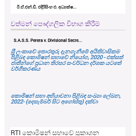
ඊ.ඒ.එන්.ඩී. එදිරිසිංහ එ. අධ්‍යක්ෂ...
වත්මන් පෞද්ගලික විභාග කිරීම්
S.A.S.S. Perera v. Divisional Secre...
ශ‍්‍රී ලංකාවේ තොරතුරු දැනගැනීමේ අයිතිවාසිකම
පිළිබඳ කොමිෂන් සභාවේ නියෝග, 2020 - එක්සත්
ජාතීන්ගේ ප්‍රධාන තිරසර සංවර්ධන දර්ශක යටතේ
වර්ගීකරණය
කොමිෂන් සභා අභියාචනා පිළිබඳ සංඛ්‍යා ලේඛන,
2022- (දෙසැම්බර් සිට අගෝස්තු) දක්වා
RTI කොමිෂන් සභාවේ ප්‍රකාශන