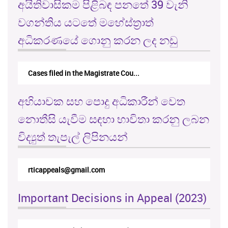
අයිතිවාසිකම පිළිබඳ පනතේ 39 වැනි
වගන්තිය යටතේ මහේස්ත්‍රාත්
අධිකරණයේ ගොනු කරන ලද නඩු
Cases filed in the Magistrate Cou...
අභියාචක සහ පොදු අධිකාරීන් වෙත
නොතීසි යැවීම සඳහා භාවිතා කරනු ලබන
විද්‍යුත් තැපැල් ලිපිනයන්
rticappeals@gmail.com
Important Decisions in Appeal (2023)