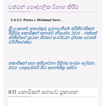
වත්මන් පෞද්ගලික විභාග කිරීම්
S.A.S.S. Perera v. Divisional Secre...
ශ‍්‍රී ලංකාවේ තොරතුරු දැනගැනීමේ අයිතිවාසිකම
පිළිබඳ කොමිෂන් සභාවේ නියෝග, 2020 - එක්සත්
ජාතීන්ගේ ප්‍රධාන තිරසර සංවර්ධන දර්ශක යටතේ
වර්ගීකරණය
කොමිෂන් සභා අභියාචනා පිළිබඳ සංඛ්‍යා ලේඛන,
2022- (දෙසැම්බර් සිට අගෝස්තු) දක්වා
RTI කොමිෂන් සභාවේ ප්‍රකාශන