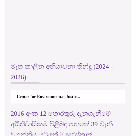
මෑත කාලීන අභියාචනා තීන්දු (2024 -
2026)
Center for Environmental Justic...
2016 අංක 12 තොරතුරු දැනගැනීමේ
අයිතිවාසිකම පිළිබඳ පනතේ 39 වැනි
වගන්තිය යටතේ මහේස්ත්‍රාත්