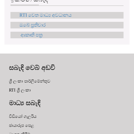
RTI වෙත මාධ්‍ය අවධානය
ඔබේ ප්‍රතිචාර
ආකෘති පත්‍ර
සබැඳි වෙබ් අඩවි
ශ්‍රී ලංකා පාර්ලිමේන්තුව
RTI ශ්‍රී ලංකා
මාධ්‍ය සබැඳි
වීඩියෝ ගැලරිය
ඡායාරූප පෙළ