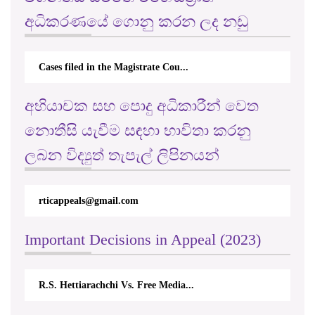
අධිකරණයේ ගොනු කරන ලද නඩු
Cases filed in the Magistrate Cou...
අභියාචක සහ පොදු අධිකාරීන් වෙත
නොතීසි යැවීම සඳහා භාවිතා කරනු
ලබන විද්‍යුත් තැපැල් ලිපිනයන්
rticappeals@gmail.com
Important Decisions in Appeal (2023)
R.S. Hettiarachchi Vs. Free Media...