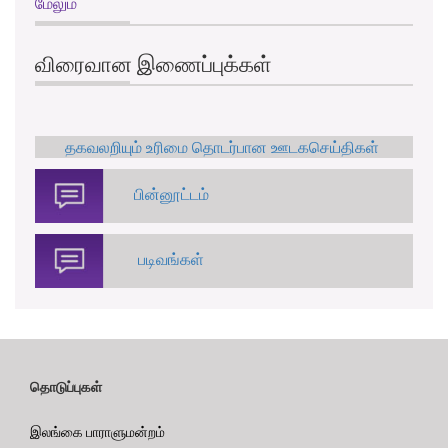
மேலும்
விரைவான இணைப்புக்கள்
தகவலறியும் உரிமை தொடர்பான ஊடகசெய்திகள்
பின்னூட்டம்
படிவங்கள்
தொடுப்புகள்
இலங்கை பாராளுமன்றம்