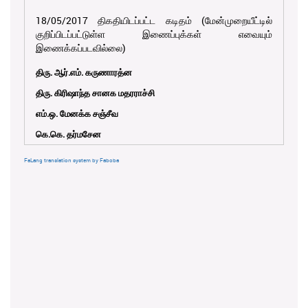
18/05/2017 திகதியிடப்பட்ட கடிதம் (மேன்முறையீட்டில்
குறிப்பிடப்பட்டுள்ள இணைப்புக்கள் எவையும்
இணைக்கப்படவில்லை)
திரு. ஆர்.எம். கருணாரத்ன
திரு. கிரிஷாந்த சானக மதரராச்சி
எம்.ஒ. மேனக்க சஞ்சீவ
கெ.கெ. தர்மசேன
FaLang translation system by Faboba