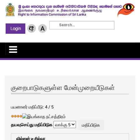
குறைபாடுகளுள்ள மேன்முறையீடுகள்
பயனாளர் மதிப்பீடு:
4
/
5
தயவுசெய்து மதிப்பிடுக
வில்ஸன் டீ சில்வா