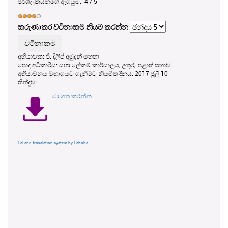
පරිශීලකයන්ගේ ඇගයුම:
4
/
5
කරුණාකර වටිනාකම නියම කරන්න
අභියාචක: ජී. දිලීප් අමුදන් මහතා
පොදු අධිකාරිය: සභා ලේකම් කාර්යාලය, උතුරු පළාත් සභාව
අභියාචනය විභාගයට ගැනීමට නියමිත දිනය: 2017 ජූලි 10
තීන්දුව:
බා ගත කරන්න
FaLang translation system by Faboba