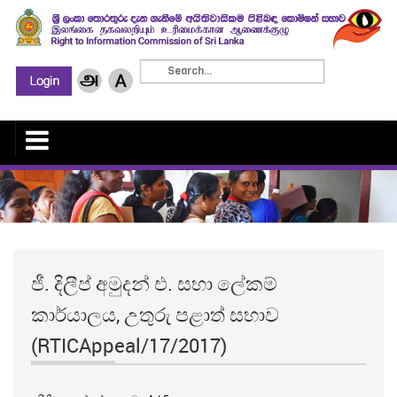
ජී. දිලීප් අමුදන් එ. සභා ලේකම්
කාර්යාලය, උතුරු පළාත් සභාව
(RTICAppeal/17/2017)