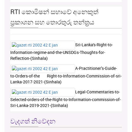
RTI කොමිෂන් සභාවේ අනෙකුත්
ප්‍රකාශන සහ තොරතුරු තන්ත්‍රය
Sri-Lanka's-Right-to-
Information-regime-and-the-UNSDGs-Thoughts-for-
Reflection-(Sinhala)
A-Practitioner’s-Guide-
to-Orders-of-the Right-to-Information-Commission-of-sri-
Lanka-2017-2021-(Sinhala)
Legal-Commentaries-to-
Selected-orders-of-the-Right-to-Information-commission-of-
Sri-Lanka-2019-2021-(Sinhala)
වැදගත් නිවේදන