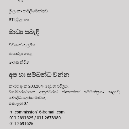
ශ්‍රී ලංකා පාර්ලිමේන්තුව
RTI ශ්‍රී ලංකා
මාධ්‍ය සබැඳි
වීඩියෝ ගැලරිය
ඡායාරූප පෙළ
බාගත කිරීම්
අප හා සම්බන්ධ වන්න
කාමර අංක 203,204- දෙවන පරිශ්‍රය,
බණ්ඩාරණායක අනුස්මරණ ජාත්‍යන්තර සම්මන්ත්‍රණ ශාලාව,
බෞද්ධාලෝක මාවත,
කොළඹ 07
rti.commission16@gmail.com
011 2691625 / 011 2678980
011 2691625