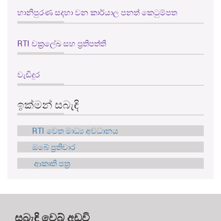
හානිපුරණ සදහා වන කාර්යාල පනත් කෙටුම්පත
RTI චක්‍රලේඛ සහ ප්‍රතිපත්ති
වැඩිදුර
ඉක්මන් සබැඳි
RTI වෙත මාධ්‍ය අවධානය
ඔබේ ප්‍රතිචාර
ආකෘති පත්‍ර
සබැඳි වෙබ් අඩවි