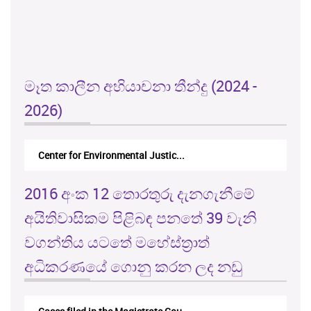
මෑත කාලීන අභියාචනා තීන්දු (2024 -
2026)
Center for Environmental Justic...
2016 අංක 12 තොරතුරු දැනගැනීමේ
අයිතිවාසිකම පිළිබඳ පනතේ 39 වැනි
වගන්තිය යටතේ මහේස්ත්‍රාත්
අධිකරණයේ ගොනු කරන ලද නඩු