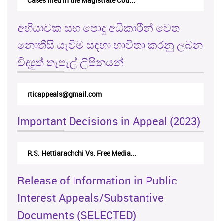
Cases filed in the Magistrate Cou...
අභියාචක සහ පොදු අධිකාරීන් වෙත
නොතීසි යැවීම සඳහා භාවිතා කරනු ලබන
විද්‍යුත් තැපැල් ලිපිනයන්
rticappeals@gmail.com
Important Decisions in Appeal (2023)
R.S. Hettiarachchi Vs. Free Media...
Release of Information in Public
Interest Appeals/Substantive
Documents (SELECTED)