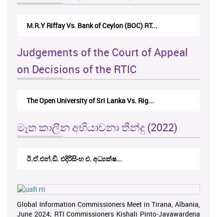
M.R.Y Riffay Vs. Bank of Ceylon (BOC) RT...
Judgements of the Court of Appeal
on Decisions of the RTIC
The Open University of Sri Lanka Vs. Rig...
මෑත කාලීන අභියාචනා තීන්දු (2022)
ඊ.ඒ.එන්.ඩී. එදිරිසිංහ එ. අධ්‍යක්ෂ...
Global Information Commissioners Meet in Tirana, Albania,
June 2024; RTI Commissioners Kishali Pinto-Jayawardena