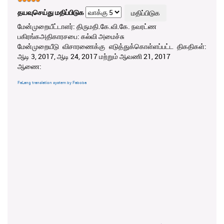
தயவுசெய்து மதிப்பிடுக
மேன்முறையீட்டாளர்: திருமதி.கே.வி.கே. நவரட்ண
பகிரங்கஅதிகாரசபை: கல்வி அமைச்சு
மேன்முறையீடு விசாரணைக்கு எடுத்துக்கொள்ளப்பட்ட திகதிகள்:
ஆடி 3, 2017, ஆடி 24, 2017 மற்றும் ஆவணி 21, 2017
ஆணை:
FaLang translation system by Faboba