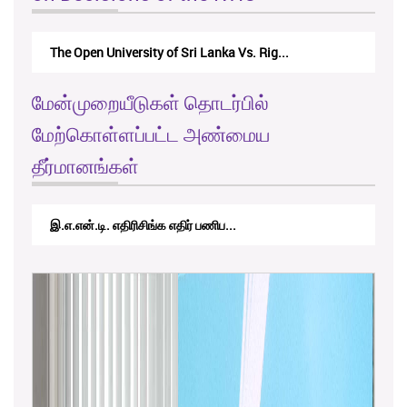
The Monetary Board of CBSL-vs-Verite Res...
மேன்முறையீடுகள் தொடர்பில்
மேற்கொள்ளப்பட்ட அண்மைய
தீர்மானங்கள்
RTICAppeal/15/2017 - கே.வி.கே. நவ...