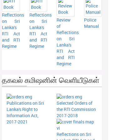
Reflections
Reflections
Review
Police
on Sri
on Sri
of
Manual
Lanka's
Lanka's
Reflections
RTI Act
RTI Act
on Sri
and RTI
and RTI
Lanka's
Regime
Regime
RTI Act
and RTI
Regime
தகவல் கமிஷனின் வெளியீடுகள்
Publications on Sri
Selected Orders of
Lanka's Right to
the RTI Commission
Information Act,
2017-2018
2017-2021
Reflections on Sri