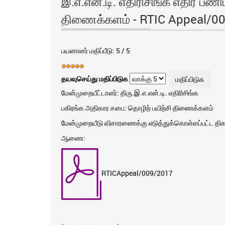
இ.எ.என்.டி. எதிரிசிங்க எதிர் பணி
திணைக்களம் - RTIC Appeal/0
பயனாளர் மதிப்பீடு:
5
/
5
தயவுசெய்து மதிப்பிடுக
மேன்முறையீட்டாளர்: திரு.இ.எ.என்.டி. எதிரிசிங்க
பகிரங்க அதிகார சபை: தொழிற் பயிற்சி திணைக்களம்
மேன்முறையீடு விசாரணைக்கு எடுத்துக்கொள்ளப்பட்ட தி
ஆணை:
RTICAppeal/009/2017