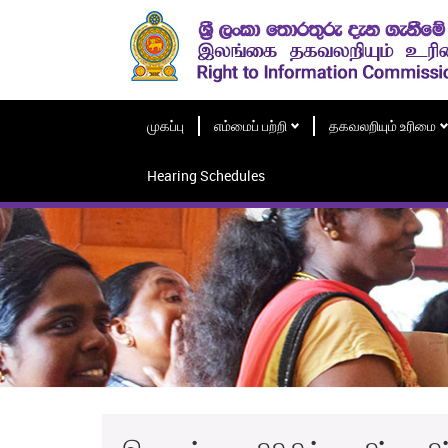
முகப்பு
எம்மைப் பற்றி
தகவலறியும் உரிமை
Hearing Schedules