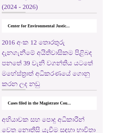
(2024 - 2026)
Center for Environmental Justic...
2016 අංක 12 තොරතුරු
දැනගැනීමේ අයිතිවාසිකම පිළිබඳ
පනතේ 39 වැනි වගන්තිය යටතේ
මහේස්ත්‍රාත් අධිකරණයේ ගොනු
කරන ලද නඩු
Cases filed in the Magistrate Cou...
අභියාචක සහ පොදු අධිකාරීන්
වෙත නොතීසි යැවීම සඳහා භාවිතා