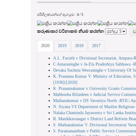
පරිශීලකයන්ගේ ඇගයුම:
4
/
5
කරුණාකර වටිනාකම නියම කරන්න
2020
2019
2018
2017
A.L. Farzith v Divisional Secretariat, Ampara
C Amarasinghe v Ja-Ela Pradeshiya Sabhawa -
Devaka Sucheta Weerasinghe v University Of 
K. Prasanna Kumar V. Ministry of Education,
[1936]/[2020]
K. Prasannakumar v University Grants Commis
Mahbooba Rifaideen v Judicial Service Commi
Mathanakumar v DS Vavuniya North -RTIC-Ap
N. Siyana VS Department of Muslim Religious 
Nalaka Chaminda Jayaweera v Sri Lanka Institu
R. Manikkavasagar v District Land Reform Bo
S. Mathanakumar V. Divisional Secretariat Va
S. Paramanantham v Public Service Commissi