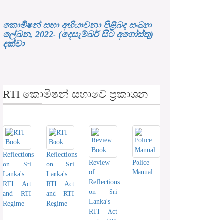
කොමිෂන් සභා අභියාචනා පිළිබඳ සංඛ්‍යා
ලේඛන, 2022- (දෙසැම්බර් සිට අගෝස්තු)
දක්වා
RTI කොමිෂන් සභාවේ ප්‍රකාශන
Reflections
Reflections
Review
Police
on Sri
on Sri
of
Manual
Lanka's
Lanka's
Reflections
RTI Act
RTI Act
on Sri
and RTI
and RTI
Lanka's
Regime
Regime
RTI Act