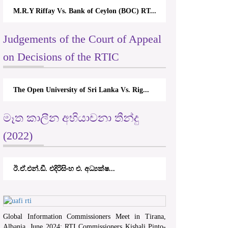
M.R.Y Riffay Vs. Bank of Ceylon (BOC) RT...
Judgements of the Court of Appeal
on Decisions of the RTIC
The Open University of Sri Lanka Vs. Rig...
මෑත කාලීන අභියාචනා තීන්දු
(2022)
ඊ.ඒ.එන්.ඩී. එදිරිසිංහ එ. අධ්‍යක්ෂ...
Global Information Commissioners Meet in Tirana,
Albania, June 2024; RTI Commissioners Kishali Pinto-