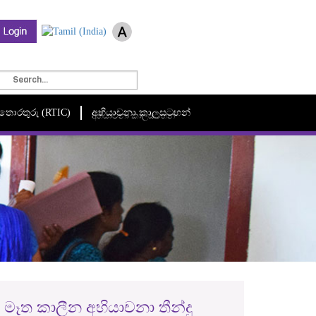
මී තොරතුරු (RTIC)
අභියාචනා කාලසටහන්
අභියාචනා කාලසටහන්
මෑත කාලීන අභියාචනා තීන්දු