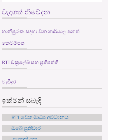
වැදගත් නිවේදන
හානිපුරණ සදහා වන කාර්යාල පනත්
කෙටුම්පත
RTI චක්‍රලේඛ සහ ප්‍රතිපත්ති
වැඩිදුර
ඉක්මන් සබැඳි
RTI වෙත මාධ්‍ය අවධානය
ඔබේ ප්‍රතිචාර
ආකෘති පත්‍ර