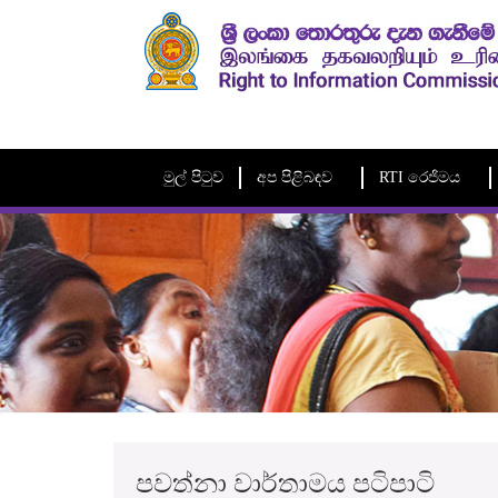
මුල් පිටුව
අප පිළිබඳව
RTI රෙජිමය
පවත්නා වාර්තාමය පටිපාටි