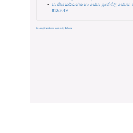
වාණිජ කර්මාන්ත හා සේවා ප්‍රගතිශීලී සේවක
812/2019
FaLang translation system by Faboba