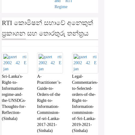
and RTI
Regime
RTI කොමිෂන් සභාවේ අනෙකුත්
ප්‍රකාශන සහ තොරතුරු තන්ත්‍රය
Sri-Lanka's-
A-
Legal-
Right-to-
Practitioner’s-
Commentaries-
Information-
Guide-to-
to-Selected-
regime-and-
Orders-of-the
orders-of-the-
the-UNSDGs-
Right-to-
Right-to-
Thoughts-for-
Information-
Information-
Reflection-
Commission-
commission-
(Sinhala)
of-sri-Lanka-
of-Sri-Lanka-
2017-2021-
2019-2021-
(Sinhala)
(Sinhala)