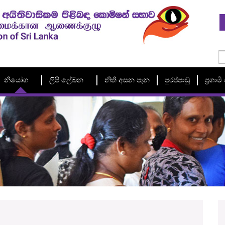
නියෝග
ලිපි ලේඛන
නිති අසන පැන
පුරප්පාඩු
ප්‍රගා