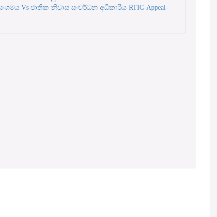
 සංගමය Vs ජාතික නිවාස සංවර්ධන අධිකාරිය-RTIC-Appeal-