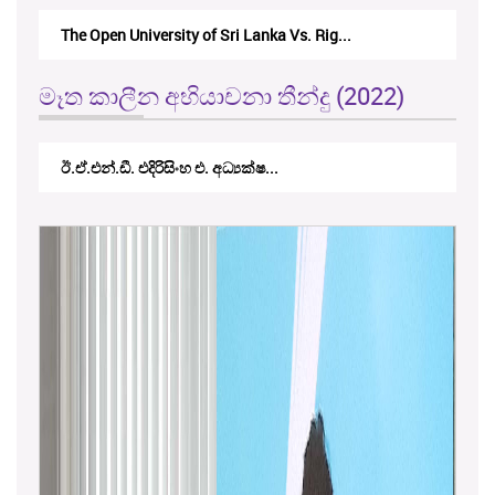
The Monetary Board of CBSL-vs-Verite Res...
මෑත කාලීන අභියාචනා තීන්දු (2022)
කේ.වී.කේ. නවරත්න එ. අධ්‍යාපන අමාත...