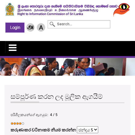
සම්පූර්ණ කරන ලද මූලික ඇගයීම්
පරිශීලකයන්ගේ ඇගයුම:
4
/
5
කරුණාකර වටිනාකම නියම කරන්න