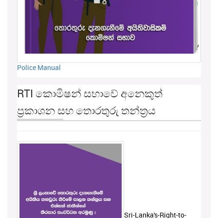
Police Manual
RTI කොමිෂන් සභාවේ අනෙකුත්
ප්‍රකාශන සහ තොරතුරු තන්ත්‍රය
Sri-Lanka's-Right-to-