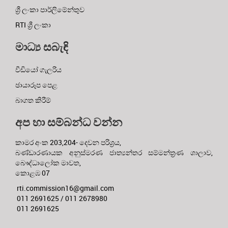
ශ්‍රී ලංකා පාර්ලිමේන්තුව
RTI ශ්‍රී ලංකා
මාධ්‍ය සබැඳි
වීඩියෝ ගැලරිය
ඡායාරූප පෙළ
බාගත කිරීම්
අප හා සම්බන්ධ වන්න
කාමර අංක 203,204- දෙවන පරිශ්‍රය,
බණ්ඩාරණායක අනුස්මරණ ජාත්‍යන්තර සම්මන්ත්‍රණ ශාලාව,
බෞද්ධාලෝක මාවත,
කොළඹ 07
rti.commission16@gmail.com
011 2691625 / 011 2678980
011 2691625