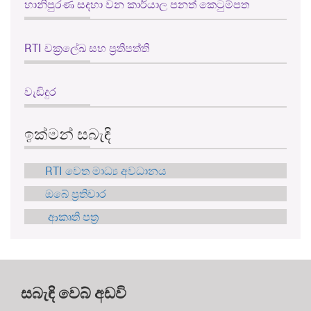
හානිපුරණ සදහා වන කාර්යාල පනත් කෙටුම්පත
RTI චක්‍රලේඛ සහ ප්‍රතිපත්ති
වැඩිදුර
ඉක්මන් සබැඳි
RTI වෙත මාධ්‍ය අවධානය
ඔබේ ප්‍රතිචාර
ආකෘති පත්‍ර
සබැඳි වෙබ් අඩවි