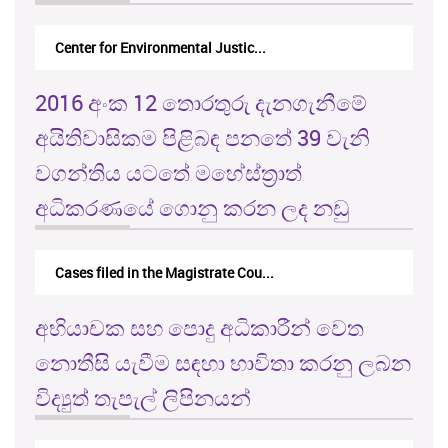
M.F.A. Mansoor V. Ministry of In...
2016 අංක 12 තොරතුරු දැනගැනීමේ
අයිතිවාසිකම පිළිබඳ පනතේ 39 වැනි
වගන්තිය යටතේ මහේස්ත්‍රාත්
අධිකරණයේ ගොනු කරන ලද නඩු
Cases filed in the Magistrate Cou...
අභියාචක සහ පොදු අධිකාරීන් වෙත
නොතීසි යැවීම සඳහා භාවිතා කරනු ලබන
විද්‍යුත් තැපැල් ලිපිනයන්