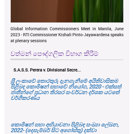
Global Information Commissioners Meet in Manila, June
2023 - RTI Commissioner Kishali Pinto-Jayawardena speaks
at plenary sessions
වත්මන් පෞද්ගලික විභාග කිරීම්
එච්. චන්ද්‍රසේන එ. ප්‍රාදේශීය ලේකම්...
ශ‍්‍රී ලංකාවේ තොරතුරු දැනගැනීමේ අයිතිවාසිකම
පිළිබඳ කොමිෂන් සභාවේ නියෝග, 2020 - එක්සත්
ජාතීන්ගේ ප්‍රධාන තිරසර සංවර්ධන දර්ශක යටතේ
වර්ගීකරණය
කොමිෂන් සභා අභියාචනා පිළිබඳ සංඛ්‍යා ලේඛන,
2022- (දෙසැම්බර් සිට අගෝස්තු) දක්වා