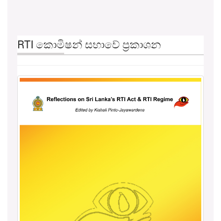
RTI කොමිෂන් සභාවේ ප්‍රකාශන