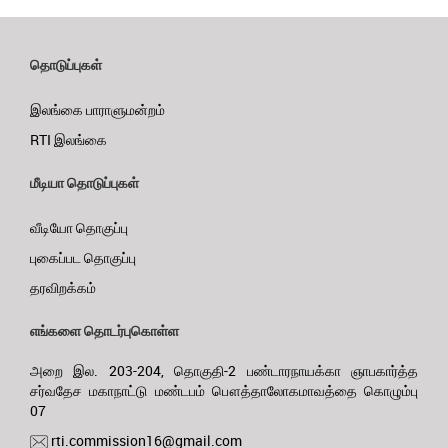
தொடுப்புகள்
இலங்கை பாராளுமன்றம்
RTI இலங்கை
மீடியா தொடுப்புகள்
வீடியோ தொகுப்பு
புகைப்பட தொகுப்பு
தரவிறக்கம்
எங்களை தொடர்புகொள்ள
அறை இல. 203-204, தொகுதி-2 பண்டாரநாயக்கா ஞாபகார்த்த
சர்வதேச மகாநாட்டு மண்டபம் பௌத்தாலோகமாவத்தை கொழும்பு
07
rti.commission16@gmail.com