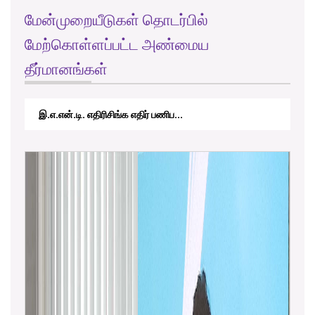
மேன்முறையீடுகள் தொடர்பில்
மேற்கொள்ளப்பட்ட அண்மைய
தீர்மானங்கள்
RTICAppeal/15/2017 - கே.வி.கே. நவ...