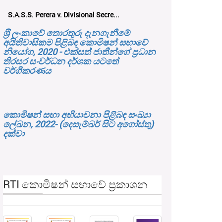
S.A.S.S. Perera v. Divisional Secre...
ශ‍්‍රී ලංකාවේ තොරතුරු දැනගැනීමේ
අයිතිවාසිකම පිළිබඳ කොමිෂන් සභාවේ
නියෝග, 2020 - එක්සත් ජාතීන්ගේ ප්‍රධාන
තිරසර සංවර්ධන දර්ශක යටතේ
වර්ගීකරණය
කොමිෂන් සභා අභියාචනා පිළිබඳ සංඛ්‍යා
ලේඛන, 2022- (දෙසැම්බර් සිට අගෝස්තු)
දක්වා
RTI කොමිෂන් සභාවේ ප්‍රකාශන