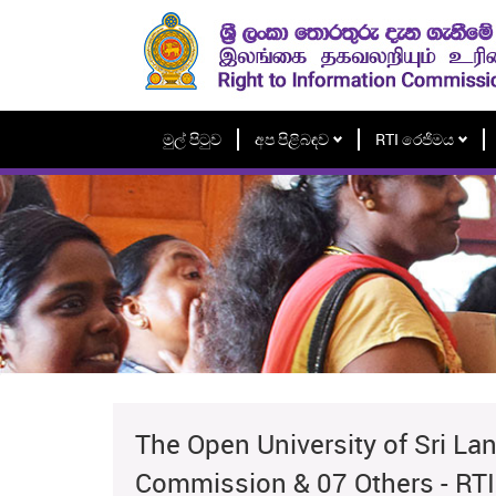
මුල් පිටුව
අප පිළිබඳව
RTI රෙජිමය
The Open University of Sri Lan
Commission & 07 Others - R