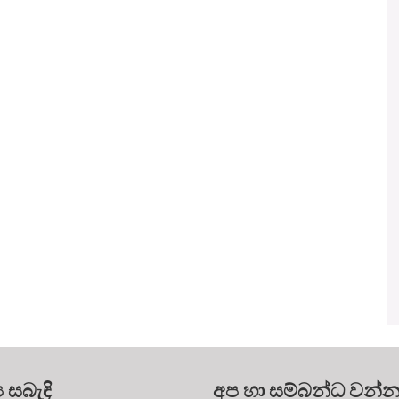
ය සබැඳි
අප හා සම්බන්ධ වන්