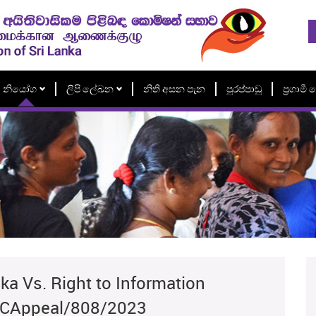
නියෝග
ලිපි ලේඛන
නිති අසන පැන
පුරප්පාඩු
ප්‍රගාම
ka Vs. Right to Information
TICAppeal/808/2023