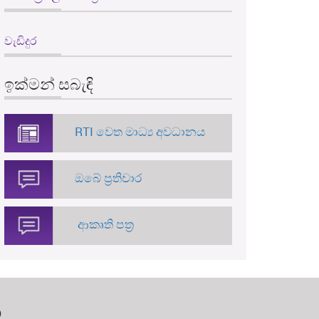
වැඩිදුර
ඉක්මන් සබැඳි
RTI වෙත මාධ්‍ය අවධානය
ඔබේ ප්‍රතිචාර
ආකෘති පත්‍ර
න