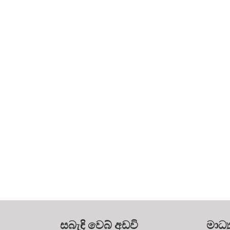
සබැඳි වෙබ් අඩවි
මාධ්‍