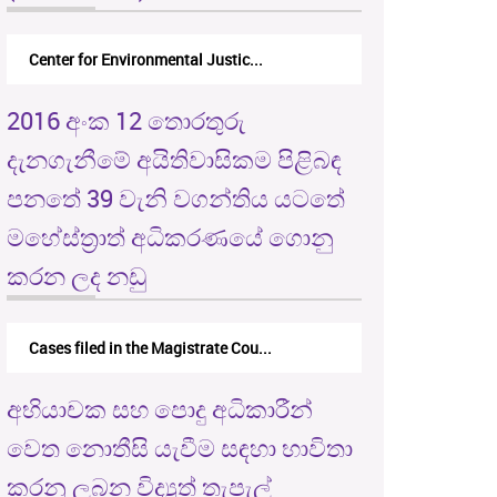
Center for Environmental Justic...
2016 අංක 12 තොරතුරු
දැනගැනීමේ අයිතිවාසිකම පිළිබඳ
පනතේ 39 වැනි වගන්තිය යටතේ
මහේස්ත්‍රාත් අධිකරණයේ ගොනු
කරන ලද නඩු
Cases filed in the Magistrate Cou...
අභියාචක සහ පොදු අධිකාරීන්
වෙත නොතීසි යැවීම සඳහා භාවිතා
කරනු ලබන විද්‍යුත් තැපැල්