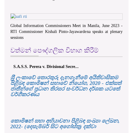
Global Information Commissioners Meet in Manila, June 2023 -
RTI Commissioner Kishali Pinto-Jayawardena speaks at plenary
sessions
වත්මන් පෞද්ගලික විභාග කිරීම්
S.A.S.S. Perera v. Divisional Secre...
ශ‍්‍රී ලංකාවේ තොරතුරු දැනගැනීමේ අයිතිවාසිකම
පිළිබඳ කොමිෂන් සභාවේ නියෝග, 2020 - එක්සත්
ජාතීන්ගේ ප්‍රධාන තිරසර සංවර්ධන දර්ශක යටතේ
වර්ගීකරණය
කොමිෂන් සභා අභියාචනා පිළිබඳ සංඛ්‍යා ලේඛන,
2022- (දෙසැම්බර් සිට අගෝස්තු) දක්වා