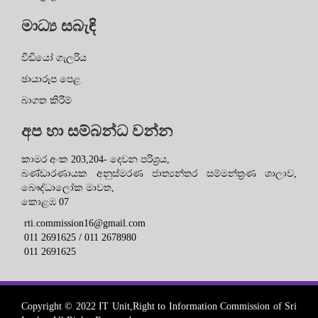
මාධ්‍ය සබැඳි
වීඩියෝ ගැලරිය
ඡායාරූප පෙළ
බාගත කිරීම්
අප හා සම්බන්ධ වන්න
කාමර අංක 203,204- දෙවන පරිශ්‍රය,
බණ්ඩාරණායක අනුස්මරණ ජාත්‍යන්තර සම්මන්ත්‍රණ ශාලාව,
බෞද්ධාලෝක මාවත,
කොළඹ 07
rti.commission16@gmail.com
011 2691625 / 011 2678980
011 2691625
Copyright © 2022 IT Unit,Right to Information Commission of Sri