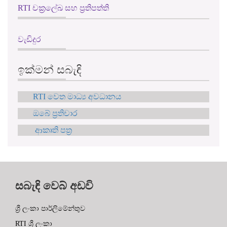
RTI චක්‍රලේඛ සහ ප්‍රතිපත්ති
වැඩිදුර
ඉක්මන් සබැඳි
RTI වෙත මාධ්‍ය අවධානය
ඔබේ ප්‍රතිචාර
ආකෘති පත්‍ර
සබැඳි වෙබ් අඩවි
ශ්‍රී ලංකා පාර්ලිමේන්තුව
RTI ශ්‍රී ලංකා