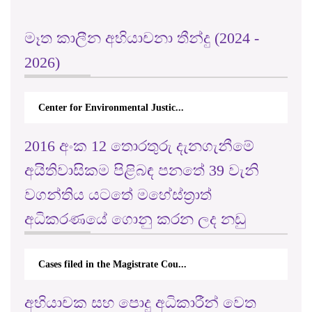
මෑත කාලීන අභියාචනා තීන්දු (2024 -
2026)
Center for Environmental Justic...
2016 අංක 12 තොරතුරු දැනගැනීමේ
අයිතිවාසිකම පිළිබඳ පනතේ 39 වැනි
වගන්තිය යටතේ මහේස්ත්‍රාත්
අධිකරණයේ ගොනු කරන ලද නඩු
Cases filed in the Magistrate Cou...
අභියාචක සහ පොදු අධිකාරීන් වෙත