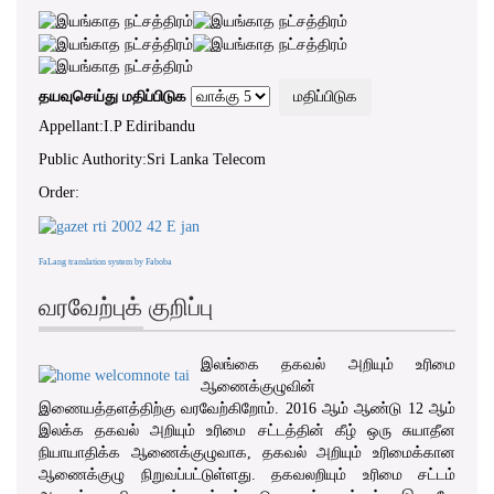
பகிரங்க அதிகாரசபைகளின் வெளிப்
படைத்தன்மை மற்றும்
பொறுப்புக்கூறும் பண்பாட்டைப்
பேணிவளர்த்து …………"
முன்னுரை, 2016 ஆம் ஆண்டின் 12
தயவுசெய்து மதிப்பிடுக
ஆம் இலக்க, தகவலுக்கான உரிமைச்
Appellant:I.P Ediribandu
சட்டம்
Public Authority:Sri Lanka Telecom
Order:
FaLang translation system by Faboba
வரவேற்புக் குறிப்பு
இலங்கை தகவல் அறியும் உரிமை
ஆணைக்குழுவின்
இணையத்தளத்திற்கு வரவேற்கிறோம். 2016 ஆம் ஆண்டு 12 ஆம்
இலக்க தகவல் அறியும் உரிமை சட்டத்தின் கீழ் ஒரு சுயாதீன
நியாயாதிக்க ஆணைக்குழுவாக, தகவல் அறியும் உரிமைக்கான
ஆணைக்குழு நிறுவப்பட்டுள்ளது. தகவலறியும் உரிமை சட்டம்