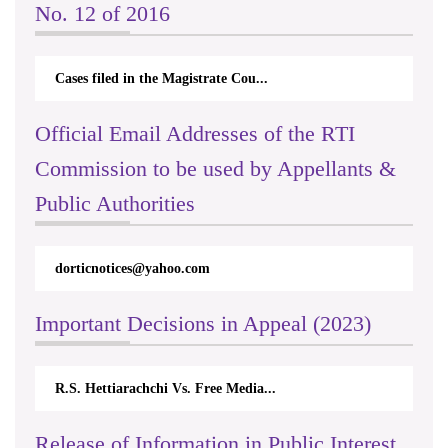
No. 12 of 2016
Cases filed in the Magistrate Cou...
Official Email Addresses of the RTI
Commission to be used by Appellants &
Public Authorities
dorticnotices@yahoo.com
Celebration of International Day For
Important Decisions in Appeal (2023)
Universal Access to Information -
2023 on 26th& 27th @ Southern
Province Council & DS Office
Kalutara
R.S. Hettiarachchi Vs. Free Media...
Release of Information in Public Interest