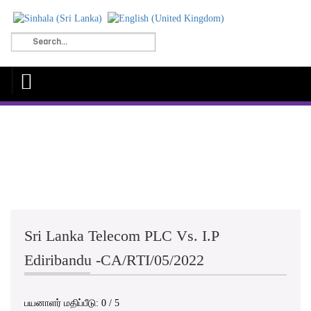
Sri Lanka Telecom PLC Vs. I.P
"அரசியலமைப்பு அதன் 14அ என்னும்
Ediribandu -CA/RTI/05/2022
உறுப்புரையில் தகவலைப்பெற
அணுகுதலுக்கான உரிமையை
உத்தரவாதம் செய்வதுடன்,
தகவலைப்பெற அணுகுதலுக்கான
பயனாளர் மதிப்பீடு:
0
/
5
உரிமைக்குப் பயன்கொடுப்பதன் மூலம்