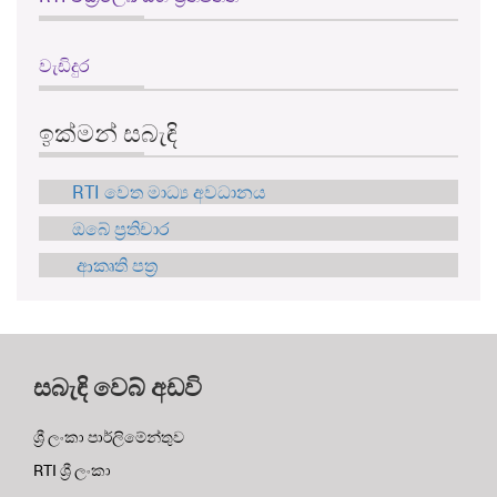
වැඩිදුර
ඉක්මන් සබැඳි
RTI වෙත මාධ්‍ය අවධානය
ඔබේ ප්‍රතිචාර
ආකෘති පත්‍ර
සබැඳි වෙබ් අඩවි
ශ්‍රී ලංකා පාර්ලිමේන්තුව
RTI ශ්‍රී ලංකා