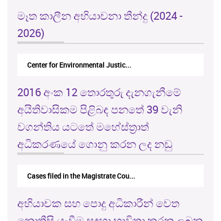
මෑත කාලීන අභියාචනා තීන්දු (2024 -
2026)
Center for Environmental Justic...
2016 අංක 12 තොරතුරු දැනගැනීමේ
අයිතිවාසිකම පිළිබඳ පනතේ 39 වැනි
වගන්තිය යටතේ මහේස්ත්‍රාත්
අධිකරණයේ ගොනු කරන ලද නඩු
Cases filed in the Magistrate Cou...
අභියාචක සහ පොදු අධිකාරීන් වෙත
නොතීසි යැවීම සඳහා භාවිතා කරනු ලබන