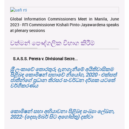
Global Information Commissioners Meet in Manila, June
2023 - RTI Commissioner Kishali Pinto-Jayawardena speaks
at plenary sessions
වත්මන් පෞද්ගලික විභාග කිරීම්
S.A.S.S. Perera v. Divisional Secre...
ශ‍්‍රී ලංකාවේ තොරතුරු දැනගැනීමේ අයිතිවාසිකම
පිළිබඳ කොමිෂන් සභාවේ නියෝග, 2020 - එක්සත්
ජාතීන්ගේ ප්‍රධාන තිරසර සංවර්ධන දර්ශක යටතේ
වර්ගීකරණය
කොමිෂන් සභා අභියාචනා පිළිබඳ සංඛ්‍යා ලේඛන,
2022- (දෙසැම්බර් සිට අගෝස්තු) දක්වා