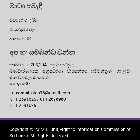
මාධ්‍ය සබැඳි
වීඩියෝ ගැලරිය
ඡායාරූප පෙළ
බාගත කිරීම්
අප හා සම්බන්ධ වන්න
කාමර අංක 203,204- දෙවන පරිශ්‍රය,
බණ්ඩාරණායක අනුස්මරණ ජාත්‍යන්තර සම්මන්ත්‍රණ ශාලාව,
බෞද්ධාලෝක මාවත,
කොළඹ 07
rti.commission16@gmail.com
011 2691625 / 011 2678980
011 2691625
Copyright © 2022 IT Unit,Right to Information Commission of
Sri Lanka. All Rights Reserved