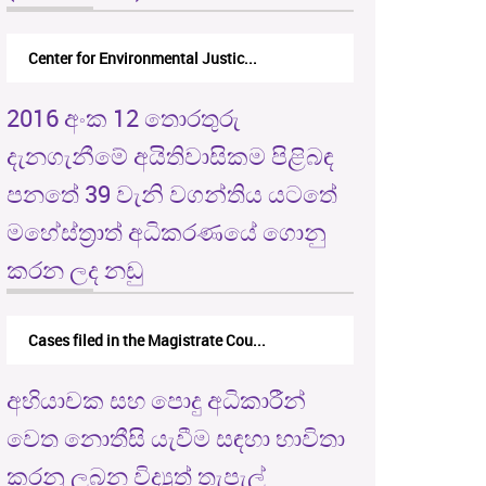
Center for Environmental Justic...
2016 අංක 12 තොරතුරු
දැනගැනීමේ අයිතිවාසිකම පිළිබඳ
පනතේ 39 වැනි වගන්තිය යටතේ
මහේස්ත්‍රාත් අධිකරණයේ ගොනු
කරන ලද නඩු
Cases filed in the Magistrate Cou...
අභියාචක සහ පොදු අධිකාරීන්
වෙත නොතීසි යැවීම සඳහා භාවිතා
කරනු ලබන විද්‍යුත් තැපැල්