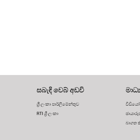
සබැඳි වෙබ් අඩවි
මාධ්‍
ශ්‍රී ලංකා පාර්ලිමේන්තුව
වීඩියෝ
RTI ශ්‍රී ලංකා
ඡායාරූ
බාගත කි