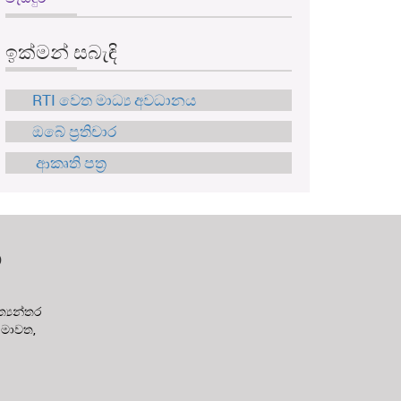
ඉක්මන් සබැඳි
RTI වෙත මාධ්‍ය අවධානය
ඔබේ ප්‍රතිචාර
ආකෘති පත්‍ර
න
‍යන්තර
 මාවත,