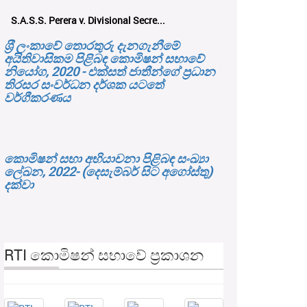
S.A.S.S. Perera v. Divisional Secre...
ශ‍්‍රී ලංකාවේ තොරතුරු දැනගැනීමේ
අයිතිවාසිකම පිළිබඳ කොමිෂන් සභාවේ
නියෝග, 2020 - එක්සත් ජාතීන්ගේ ප්‍රධාන
තිරසර සංවර්ධන දර්ශක යටතේ
වර්ගීකරණය
කොමිෂන් සභා අභියාචනා පිළිබඳ සංඛ්‍යා
ලේඛන, 2022- (දෙසැම්බර් සිට අගෝස්තු)
දක්වා
RTI කොමිෂන් සභාවේ ප්‍රකාශන