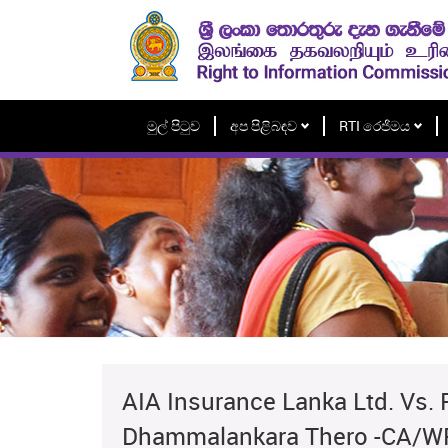
මුල් පිටුව
අප පිළිබඳව
RTI රෙජිමය
AIA Insurance Lanka Ltd. Vs
Dhammalankara Thero -CA/W