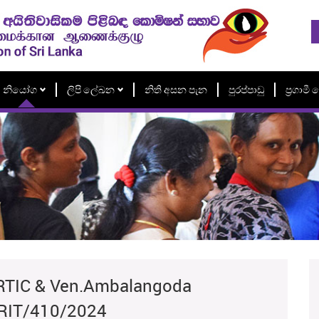
නියෝග
ලිපි ලේඛන
නිති අසන පැන
පුරප්පාඩු
ප්‍රගාම
. RTIC & Ven.Ambalangoda
RIT/410/2024