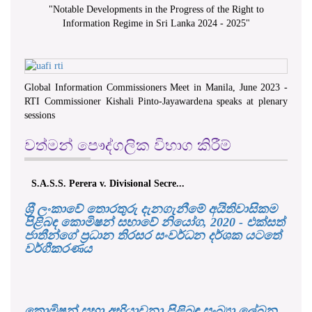
"
Notable Developments in the Progress of the Right to
Information Regime in Sri Lanka 2024 - 2025
"
Global Information Commissioners Meet in Manila, June 2023 -
RTI Commissioner Kishali Pinto-Jayawardena speaks at plenary
sessions
වත්මන් පෞද්ගලික විභාග කිරීම්
S.A.S.S. Perera v. Divisional Secre...
ශ‍්‍රී ලංකාවේ තොරතුරු දැනගැනීමේ අයිතිවාසිකම
පිළිබඳ කොමිෂන් සභාවේ නියෝග, 2020 - එක්සත්
ජාතීන්ගේ ප්‍රධාන තිරසර සංවර්ධන දර්ශක යටතේ
වර්ගීකරණය
කොමිෂන් සභා අභියාචනා පිළිබඳ සංඛ්‍යා ලේඛන,