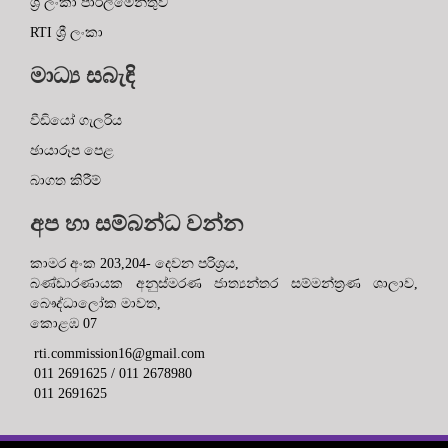
ශ්‍රී ලංකා පාර්ලිමේන්තුව
RTI ශ්‍රී ලංකා
මාධ්‍ය සබැඳි
වීඩියෝ ගැලරිය
ඡායාරූප පෙළ
බාගත කිරීම්
අප හා සම්බන්ධ වන්න
කාමර අංක 203,204- දෙවන පරිශ්‍රය,
බණ්ඩාරණායක අනුස්මරණ ජාත්‍යන්තර සම්මන්ත්‍රණ ශාලාව,
බෞද්ධාලෝක මාවත,
කොළඹ 07
rti.commission16@gmail.com
011 2691625 / 011 2678980
011 2691625