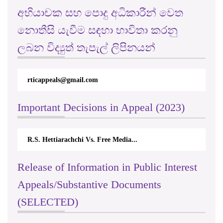
අභියාචක සහ පොදු අධිකාරීන් වෙත
නොතීසි යැවීම සඳහා භාවිතා කරනු
ලබන විද්‍යුත් තැපැල් ලිපිනයන්
rticappeals@gmail.com
Important Decisions in Appeal (2023)
R.S. Hettiarachchi Vs. Free Media...
Release of Information in Public Interest
Appeals/Substantive Documents
(SELECTED)