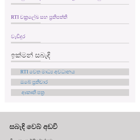
RTI චක්‍රලේඛ සහ ප්‍රතිපත්ති
වැඩිදුර
ඉක්මන් සබැඳි
RTI වෙත මාධ්‍ය අවධානය
ඔබේ ප්‍රතිචාර
ආකෘති පත්‍ර
සබැඳි වෙබ් අඩවි