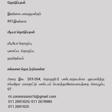
தொடுப்புகள்
இலங்கை பாராளுமன்றம்
RTI இலங்கை
மீடியா தொடுப்புகள்
வீடியோ தொகுப்பு
புகைப்பட தொகுப்பு
தரவிறக்கம்
எங்களை தொடர்புகொள்ள
அறை இல. 203-204, தொகுதி-2 பண்டாரநாயக்கா ஞாபகார்த்த
சர்வதேச மகாநாட்டு மண்டபம் பௌத்தாலோகமாவத்தை கொழும்பு
07
rti.commission16@gmail.com
011 2691625/ 011 2678980
011 2691625