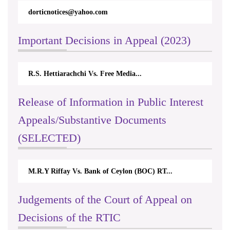
dorticnotices@yahoo.com
rticappeal
Important Decisions in Appeal (2023)
R.S. Hettiarachchi Vs. Free Media...
Centre for
Release of Information in Public Interest
Appeals/Substantive Documents
(SELECTED)
M.R.Y Riffay Vs. Bank of Ceylon (BOC) RT...
Nirmala 
Judgements of the Court of Appeal on
Decisions of the RTIC