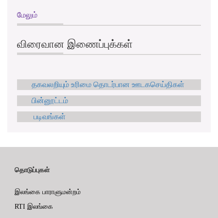
மேலும்
விரைவான இணைப்புக்கள்
தகவலறியும் உரிமை தொடர்பான ஊடகசெய்திகள்
பின்னூட்டம்
படிவங்கள்
தொடுப்புகள்
இலங்கை பாராளுமன்றம்
RTI இலங்கை