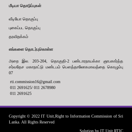
மீடியா தொடுப்புகள்
வீடியோ தொகுப்பு
புகைப்பட தொகுப்பு
தரவிறக்கம்
எங்களை தொடர்புகொள்ள
அறை இல. 203-204, தொகுதி-2 பண்டாரநாயக்கா ஞாபகார்த்த
சர்வதேச மகாநாட்டு மண்டபம் பௌத்தாலோகமாவத்தை கொழும்பு
07
rti.commission16@gmail.com
011 2691625/ 011 2678980
011 2691625
Copyright © 2022 IT Unit,Right to Information Commission of Sri
Lanka. All Rights Reserved
Solution by IT Unit RTIC