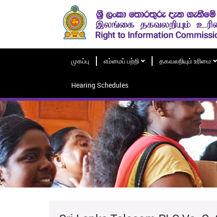
முகப்பு
எம்மைப் பற்றி
தகவலறியும் உரிமை
Hearing Schedules