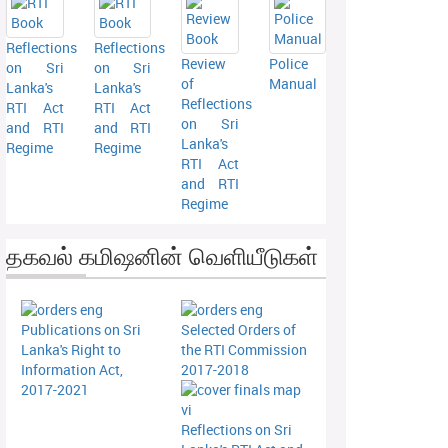
Reflections
Reflections
Review
Police
on Sri
on Sri
of
Manual
Lanka's
Lanka's
Reflections
RTI Act
RTI Act
on Sri
and RTI
and RTI
Lanka's
Regime
Regime
RTI Act
and RTI
Regime
தகவல் கமிஷனின் வெளியீடுகள்
Publications on Sri
Selected Orders of
Lanka's Right to
the RTI Commission
Information Act,
2017-2018
2017-2021
Reflections on Sri