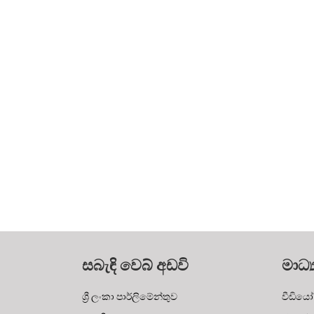
සබැඳි වෙබ් අඩවි
මාධ්‍
ශ්‍රී ලංකා පාර්ලිමේන්තුව
වීඩියෝ