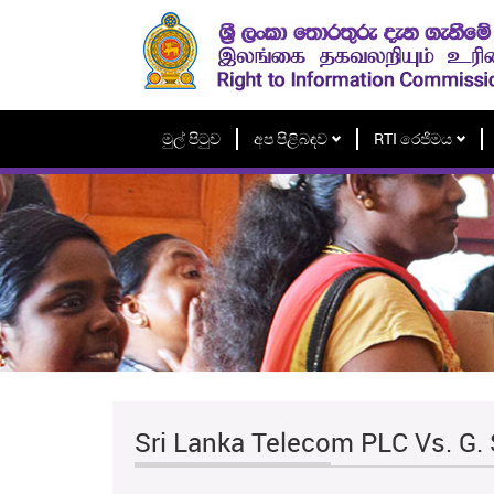
මුල් පිටුව
අප පිළිබඳව
RTI රෙජිමය
Sri Lanka Telecom PLC Vs. G.