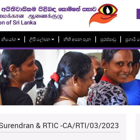
නියෝග
ලිපි ලේඛන
නිති අසන පැන
පුරප්පාඩු
ප්‍රගාම
 Surendran & RTIC -CA/RTI/03/2023