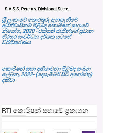
S.A.S.S. Perera v. Divisional Secre...
ශ‍්‍රී ලංකාවේ තොරතුරු දැනගැනීමේ
අයිතිවාසිකම පිළිබඳ කොමිෂන් සභාවේ
නියෝග, 2020 - එක්සත් ජාතීන්ගේ ප්‍රධාන
තිරසර සංවර්ධන දර්ශක යටතේ
වර්ගීකරණය
කොමිෂන් සභා අභියාචනා පිළිබඳ සංඛ්‍යා
ලේඛන, 2022- (දෙසැම්බර් සිට අගෝස්තු)
දක්වා
RTI කොමිෂන් සභාවේ ප්‍රකාශන