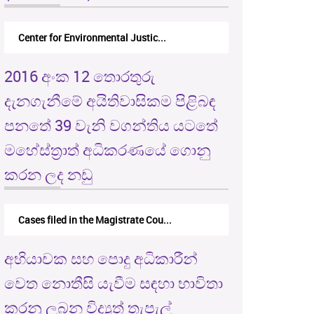
Center for Environmental Justic...
2016 අංක 12 තොරතුරු
දැනගැනීමේ අයිතිවාසිකම පිළිබඳ
පනතේ 39 වැනි වගන්තිය යටතේ
මහේස්ත්‍රාත් අධිකරණයේ ගොනු
කරන ලද නඩු
Cases filed in the Magistrate Cou...
අභියාචක සහ පොදු අධිකාරීන්
වෙත නොතීසි යැවීම සඳහා භාවිතා
කරනු ලබන විද්‍යුත් තැපැල්