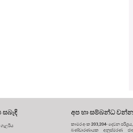
ය සබැඳි
අප හා සම්බන්ධ වන්
කාමර අංක 203,204- දෙවන පරිශ්‍රය,
 ගැලරිය
බණ්ඩාරණායක අනුස්මරණ ජාත්