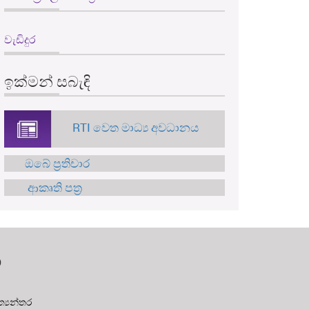
වැඩිදුර
ඉක්මන් සබැඳි
RTI වෙත මාධ්‍ය අවධානය
ඔබේ ප්‍රතිචාර
ආකෘති පත්‍ර
න
‍යන්තර