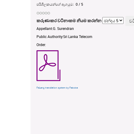
පරිශීලකයන්ගේ ඇගයුම:
0
/
5
කරුණාකර වටිනාකම නියම කරන්න
Appellant:G. Surendran
Public Authority:Sri Lanka Telecom
Order:
FaLang translation system by Faboba