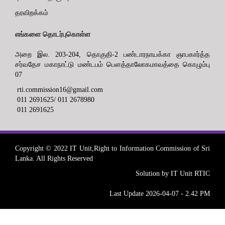
தரவிறக்கம்
எங்களை தொடர்புகொள்ள
அறை இல. 203-204, தொகுதி-2 பண்டாரநாயக்கா ஞாபகார்த்த
சர்வதேச மகாநாட்டு மண்டபம் பௌத்தாலோகமாவத்தை கொழும்பு
07
rti.commission16@gmail.com
011 2691625/ 011 2678980
011 2691625
Copyright © 2022 IT Unit,Right to Information Commission of Sri
Lanka. All Rights Reserved
Solution by IT Unit RTIC
Last Update 2026-04-07 - 2.42 PM