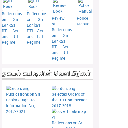
Reflections
Reflections
Review
Police
on Sri
on Sri
of
Manual
Lanka's
Lanka's
Reflections
RTI Act
RTI Act
on Sri
and RTI
and RTI
Lanka's
Regime
Regime
RTI Act
and RTI
Regime
தகவல் கமிஷனின் வெளியீடுகள்
Publications on Sri
Selected Orders of
Lanka's Right to
the RTI Commission
Information Act,
2017-2018
2017-2021
Reflections on Sri