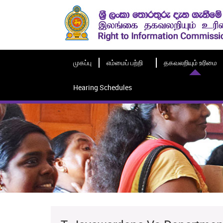
முகப்பு
எம்மைப் பற்றி
தகவலறியும் உரிமை
Hearing Schedules