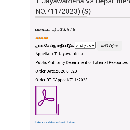
T. Jayawardena Vs Department
NO.711/2023) (S)
பயனாளர் மதிப்பீடு:
5
/
5
தயவுசெய்து மதிப்பிடுக
Appellant:T. Jayawardena
Public Authority:Department of External Resources
Order Date:2026.01.28
Order:RTICAppeal/711/2023
FaLang translation system by Faboba