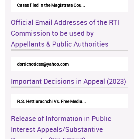
Cases filed in the Magistrate Cou...
Official Email Addresses of the RTI
Commission to be used by
Appellants & Public Authorities
oo.com
rticappeals@gmail.com
Important Decisions in Appeal (2023)
 Vs. Free Media...
Centre for Society and Religio
Release of Information in Public
Interest Appeals/Substantive