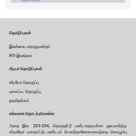
தொடுப்புகள்
இலங்கை பாராளுமன்றம்
RTI இலங்கை
மீடியா தொடுப்புகள்
வீடியோ தொகுப்பு
புகைப்பட தொகுப்பு
தரவிறக்கம்
எங்களை தொடர்புகொள்ள
அறை இல. 203-204, தொகுதி-2 பண்டாரநாயக்கா ஞாபகார்த்த
சர்வதேச மகாநாட்டு மண்டபம் பௌத்தாலோகமாவத்தை கொழும்பு