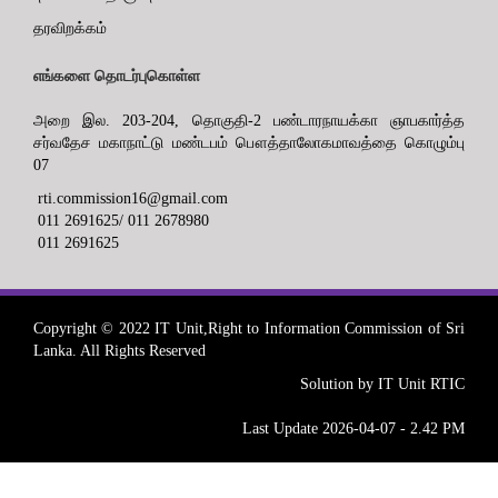
தரவிறக்கம்
எங்களை தொடர்புகொள்ள
அறை இல. 203-204, தொகுதி-2 பண்டாரநாயக்கா ஞாபகார்த்த
சர்வதேச மகாநாட்டு மண்டபம் பௌத்தாலோகமாவத்தை கொழும்பு
07
rti.commission16@gmail.com
011 2691625/ 011 2678980
011 2691625
Copyright © 2022 IT Unit,Right to Information Commission of Sri
Lanka. All Rights Reserved
Solution by IT Unit RTIC
Last Update 2026-04-07 - 2.42 PM