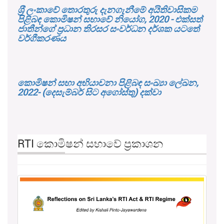
ශ‍්‍රී ලංකාවේ තොරතුරු දැනගැනීමේ අයිතිවාසිකම
පිළිබඳ කොමිෂන් සභාවේ නියෝග, 2020 - එක්සත්
ජාතීන්ගේ ප්‍රධාන තිරසර සංවර්ධන දර්ශක යටතේ
වර්ගීකරණය
කොමිෂන් සභා අභියාචනා පිළිබඳ සංඛ්‍යා ලේඛන,
2022- (දෙසැම්බර් සිට අගෝස්තු) දක්වා
RTI කොමිෂන් සභාවේ ප්‍රකාශන