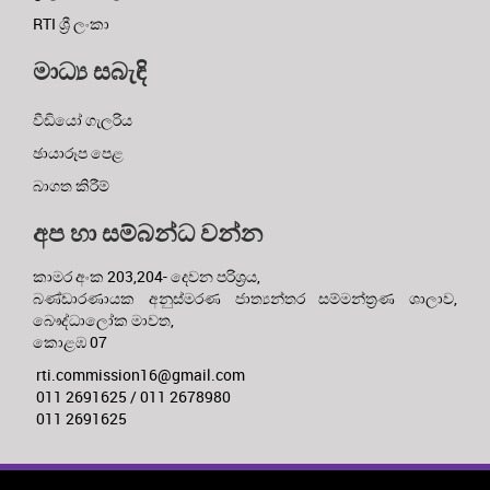
RTI ශ්‍රී ලංකා
මාධ්‍ය සබැඳි
වීඩියෝ ගැලරිය
ඡායාරූප පෙළ
බාගත කිරීම්
අප හා සම්බන්ධ වන්න
කාමර අංක 203,204- දෙවන පරිශ්‍රය,
බණ්ඩාරණායක අනුස්මරණ ජාත්‍යන්තර සම්මන්ත්‍රණ ශාලාව,
බෞද්ධාලෝක මාවත,
කොළඹ 07
rti.commission16@gmail.com
011 2691625 / 011 2678980
011 2691625