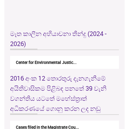
මෑත කාලීන අභියාචනා තීන්දු (2024 -
2026)
Center for Environmental Justic...
2016 අංක 12 තොරතුරු දැනගැනීමේ
අයිතිවාසිකම පිළිබඳ පනතේ 39 වැනි
වගන්තිය යටතේ මහේස්ත්‍රාත්
අධිකරණයේ ගොනු කරන ලද නඩු
Cases filed in the Magistrate Cou...