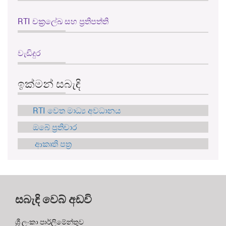
RTI චක්‍රලේඛ සහ ප්‍රතිපත්ති
වැඩිදුර
ඉක්මන් සබැඳි
RTI වෙත මාධ්‍ය අවධානය
ඔබේ ප්‍රතිචාර
ආකෘති පත්‍ර
සබැඳි වෙබ් අඩවි
ශ්‍රී ලංකා පාර්ලිමේන්තුව