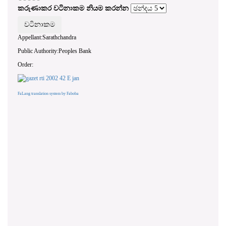
කරුණාකර වටිනාකම නියම කරන්න
Appellant:Sarathchandra
Public Authority:Peoples Bank
Order:
FaLang translation system by Faboba