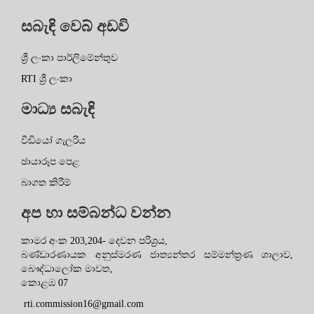
සබැඳි වෙබ් අඩවි
ශ්‍රී ලංකා පාර්ලිමේන්තුව
RTI ශ්‍රී ලංකා
මාධ්‍ය සබැඳි
වීඩියෝ ගැලරිය
ඡායාරූප පෙළ
බාගත කිරීම්
අප හා සම්බන්ධ වන්න
කාමර අංක 203,204- දෙවන පරිශ්‍රය,
බණ්ඩාරණායක අනුස්මරණ ජාත්‍යන්තර සම්මන්ත්‍රණ ශාලාව,
බෞද්ධාලෝක මාවත,
කොළඹ 07
rti.commission16@gmail.com