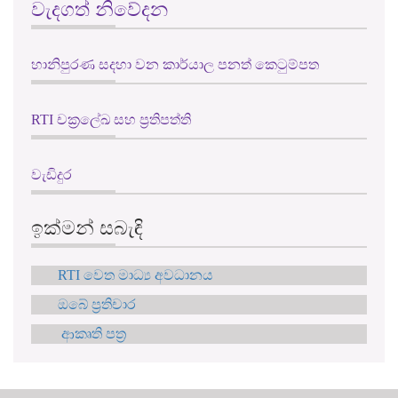
වැදගත් නිවේදන
හානිපුරණ සදහා වන කාර්යාල පනත් කෙටුම්පත
RTI චක්‍රලේඛ සහ ප්‍රතිපත්ති
වැඩිදුර
ඉක්මන් සබැඳි
RTI වෙත මාධ්‍ය අවධානය
ඔබේ ප්‍රතිචාර
ආකෘති පත්‍ර