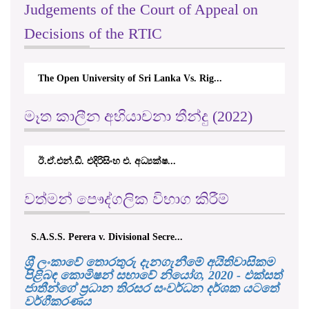
Judgements of the Court of Appeal on
Decisions of the RTIC
The Open University of Sri Lanka Vs. Rig...
මෑත කාලීන අභියාචනා තීන්දු (2022)
ඊ.ඒ.එන්.ඩී. එදිරිසිංහ එ. අධ්‍යක්ෂ...
වත්මන් පෞද්ගලික විභාග කිරීම්
S.A.S.S. Perera v. Divisional Secre...
ශ‍්‍රී ලංකාවේ තොරතුරු දැනගැනීමේ අයිතිවාසිකම
පිළිබඳ කොමිෂන් සභාවේ නියෝග, 2020 - එක්සත්
ජාතීන්ගේ ප්‍රධාන තිරසර සංවර්ධන දර්ශක යටතේ
වර්ගීකරණය