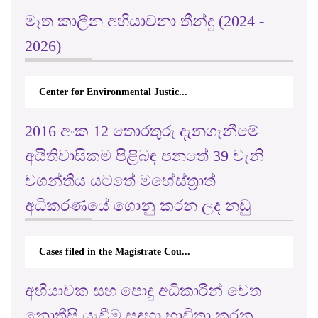
මෑත කාලීන අභියාචනා තීන්දු (2024 -
2026)
Center for Environmental Justic...
2016 අංක 12 තොරතුරු දැනගැනීමේ
අයිතිවාසිකම පිළිබඳ පනතේ 39 වැනි
වගන්තිය යටතේ මහේස්ත්‍රාත්
අධිකරණයේ ගොනු කරන ලද නඩු
Cases filed in the Magistrate Cou...
අභියාචක සහ පොදු අධිකාරීන් වෙත
නොතීසි යැවීම සඳහා භාවිතා කරනු