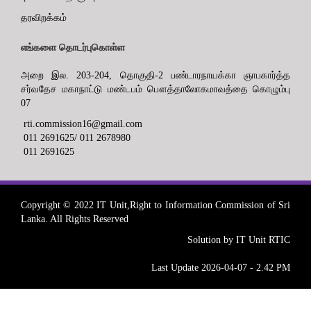
தரவிறக்கம்
எங்களை தொடர்புகொள்ள
அறை இல. 203-204, தொகுதி-2 பண்டாரநாயக்கா ஞாபகார்த்த
சர்வதேச மகாநாட்டு மண்டபம் பௌத்தாலோகமாவத்தை கொழும்பு
07
rti.commission16@gmail.com
011 2691625/ 011 2678980
011 2691625
Copyright © 2022 IT Unit,Right to Information Commission of Sri
Lanka. All Rights Reserved
Solution by IT Unit RTIC
Last Update 2026-04-07 - 2.42 PM