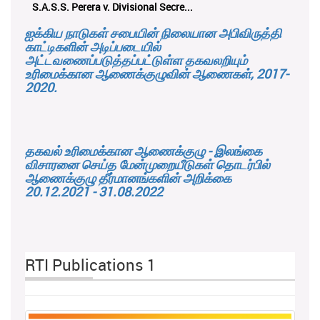
K.M.D.S.K. Kulatunga v. Udunuwara P...
ஐக்கிய நாடுகள் சபையின் நிலையான அபிவிருத்தி
காட்டிகளின் அடிப்படையில்
அட்டவணைப்படுத்தப்பட்டுள்ள தகவலறியும்
உரிமைக்கான ஆணைக்குழுவின் ஆணைகள், 2017-
2020.
தகவல் உரிமைக்கான ஆணைக்குழு - இலங்கை
விசாரனை செய்த மேன்முறையீடுகள் தொடர்பில்
ஆணைக்குழு தீர்மானங்களின் அறிக்கை
20.12.2021 - 31.08.2022
RTI Publications 1