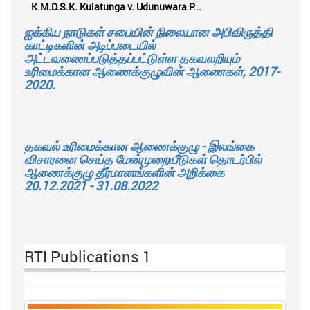
K.M.D.S.K. Kulatunga v. Udunuwara P...
ஐக்கிய நாடுகள் சபையின் நிலையான அபிவிருத்தி
காட்டிகளின் அடிப்படையில்
அட்டவணைப்படுத்தப்பட்டுள்ள தகவலறியும்
உரிமைக்கான ஆணைக்குழுவின் ஆணைகள், 2017-
2020.
தகவல் உரிமைக்கான ஆணைக்குழு - இலங்கை
விசாரனை செய்த மேன்முறையீடுகள் தொடர்பில்
ஆணைக்குழு தீர்மானங்களின் அறிக்கை
20.12.2021 - 31.08.2022
RTI Publications 1