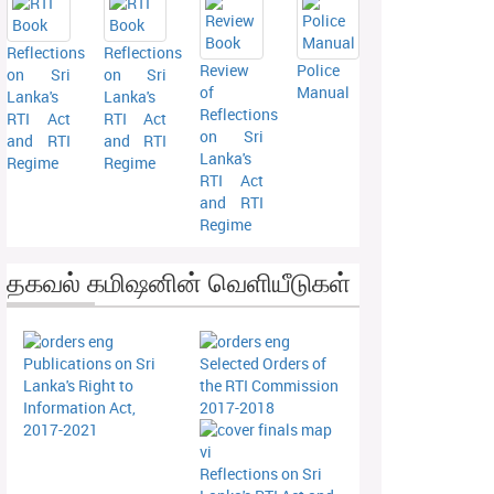
Reflections
Reflections
Review
Police
on Sri
on Sri
of
Manual
Lanka's
Lanka's
Reflections
RTI Act
RTI Act
on Sri
and RTI
and RTI
Lanka's
Regime
Regime
RTI Act
and RTI
Regime
தகவல் கமிஷனின் வெளியீடுகள்
Publications on Sri
Selected Orders of
Lanka's Right to
the RTI Commission
Information Act,
2017-2018
2017-2021
Reflections on Sri