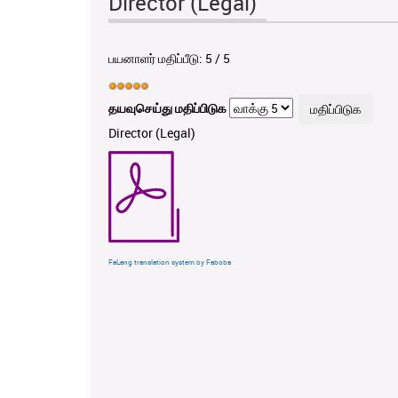
Director (Legal)
பயனாளர் மதிப்பீடு:
5
/
5
தயவுசெய்து மதிப்பிடுக
Director (Legal)
FaLang translation system by Faboba