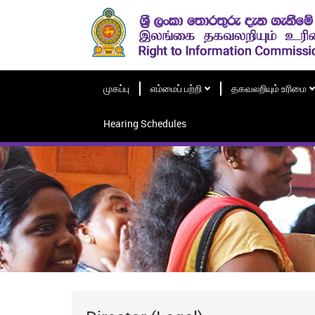
முகப்பு
எம்மைப் பற்றி
தகவலறியும் உரிமை
Hearing Schedules