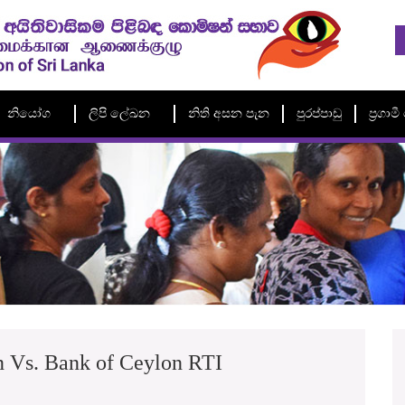
නියෝග
ලිපි ලේඛන
නිති අසන පැන
පුරප්පාඩු
ප්‍රගා
on Vs. Bank of Ceylon RTI