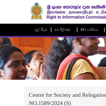
මුල් පිටුව
අප පිළිබඳව
RTI රෙජිමය
Centre for Society and Relegati
NO.1589/2024 (S)