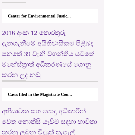
Center for Environmental Justic...
2016 අංක 12 තොරතුරු
දැනගැනීමේ අයිතිවාසිකම පිළිබඳ
පනතේ 39 වැනි වගන්තිය යටතේ
මහේස්ත්‍රාත් අධිකරණයේ ගොනු
කරන ලද නඩු
Cases filed in the Magistrate Cou...
අභියාචක සහ පොදු අධිකාරීන්
වෙත නොතීසි යැවීම සඳහා භාවිතා
කරනු ලබන විද්‍යුත් තැපැල්