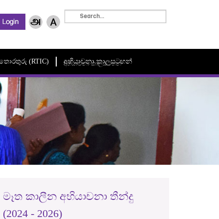
මී තොරතුරු (RTIC)
අභියාචනා කාලසටහන්
අභියාචනා කාලසටහන්
මෑත කාලීන අභියාචනා තීන්දු
(2024 - 2026)