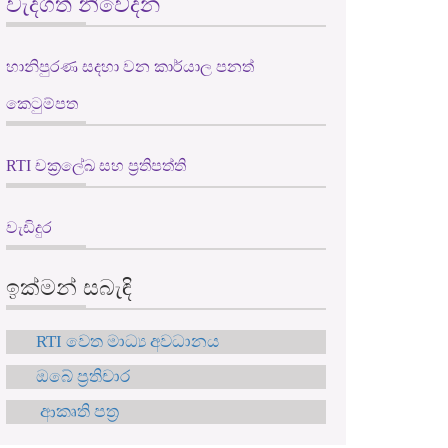
වැදගත් නිවේදන
හානිපුරණ සදහා වන කාර්යාල පනත්
කෙටුම්පත
RTI චක්‍රලේඛ සහ ප්‍රතිපත්ති
වැඩිදුර
ඉක්මන් සබැඳි
RTI වෙත මාධ්‍ය අවධානය
ඔබේ ප්‍රතිචාර
ආකෘති පත්‍ර