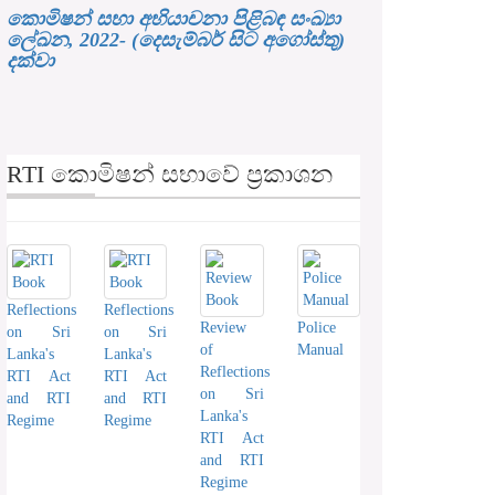
කොමිෂන් සභා අභියාචනා පිළිබඳ සංඛ්‍යා
ලේඛන, 2022- (දෙසැම්බර් සිට අගෝස්තු)
දක්වා
RTI කොමිෂන් සභාවේ ප්‍රකාශන
Reflections
Reflections
Review
Police
on Sri
on Sri
of
Manual
Lanka's
Lanka's
Reflections
RTI Act
RTI Act
on Sri
and RTI
and RTI
Lanka's
Regime
Regime
RTI Act
and RTI
Regime