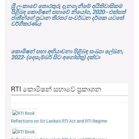
ශ‍්‍රී ලංකාවේ තොරතුරු දැනගැනීමේ අයිතිවාසිකම
පිළිබඳ කොමිෂන් සභාවේ නියෝග, 2020 - එක්සත්
ජාතීන්ගේ ප්‍රධාන තිරසර සංවර්ධන දර්ශක යටතේ
වර්ගීකරණය
කොමිෂන් සභා අභියාචනා පිළිබඳ සංඛ්‍යා ලේඛන,
2022- (දෙසැම්බර් සිට අගෝස්තු) දක්වා
RTI කොමිෂන් සභාවේ ප්‍රකාශන
Reflections on Sri Lanka's RTI Act and RTI Regime