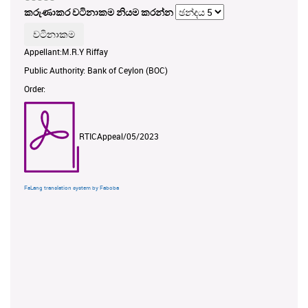
කරුණාකර වටිනාකම නියම කරන්න
Appellant:M.R.Y Riffay
Public Authority: Bank of Ceylon (BOC)
Order:
RTICAppeal/05/2023
FaLang translation system by Faboba