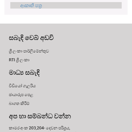
ආකෘති පත්‍ර
සබැඳි වෙබ් අඩවි
ශ්‍රී ලංකා පාර්ලිමේන්තුව
RTI ශ්‍රී ලංකා
මාධ්‍ය සබැඳි
වීඩියෝ ගැලරිය
ඡායාරූප පෙළ
බාගත කිරීම්
අප හා සම්බන්ධ වන්න
කාමර අංක 203,204- දෙවන පරිශ්‍රය,