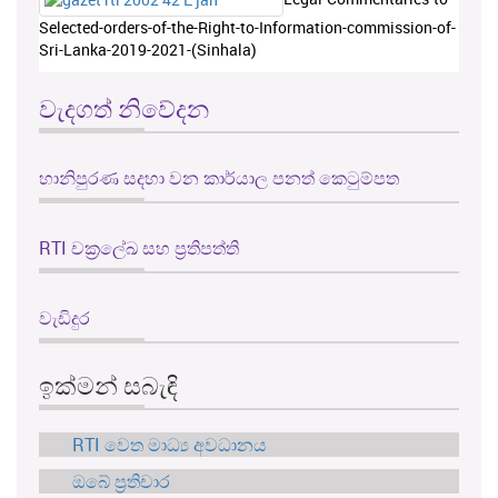
Selected-orders-of-the-Right-to-Information-commission-of-
Sri-Lanka-2019-2021-(Sinhala)
වැදගත් නිවේදන
හානිපුරණ සදහා වන කාර්යාල පනත් කෙටුම්පත
RTI චක්‍රලේඛ සහ ප්‍රතිපත්ති
වැඩිදුර
ඉක්මන් සබැඳි
RTI වෙත මාධ්‍ය අවධානය
ඔබේ ප්‍රතිචාර