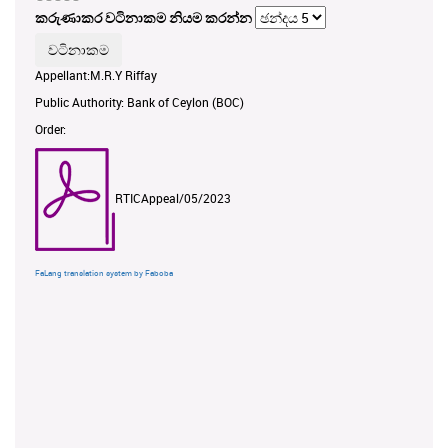
කරුණාකර වටිනාකම නියම කරන්න
Appellant:M.R.Y Riffay
Public Authority: Bank of Ceylon (BOC)
Order:
RTICAppeal/05/2023
FaLang translation system by Faboba