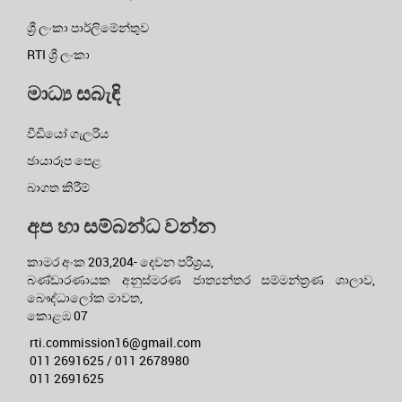
ශ්‍රී ලංකා පාර්ලිමේන්තුව
RTI ශ්‍රී ලංකා
මාධ්‍ය සබැඳි
වීඩියෝ ගැලරිය
ඡායාරූප පෙළ
බාගත කිරීම්
අප හා සම්බන්ධ වන්න
කාමර අංක 203,204- දෙවන පරිශ්‍රය,
බණ්ඩාරණායක අනුස්මරණ ජාත්‍යන්තර සම්මන්ත්‍රණ ශාලාව,
බෞද්ධාලෝක මාවත,
කොළඹ 07
rti.commission16@gmail.com
011 2691625 / 011 2678980
011 2691625