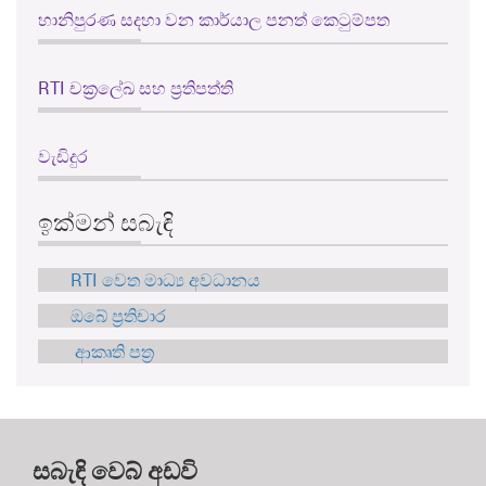
හානිපුරණ සදහා වන කාර්යාල පනත් කෙටුම්පත
RTI චක්‍රලේඛ සහ ප්‍රතිපත්ති
වැඩිදුර
ඉක්මන් සබැඳි
RTI වෙත මාධ්‍ය අවධානය
ඔබේ ප්‍රතිචාර
ආකෘති පත්‍ර
සබැඳි වෙබ් අඩවි