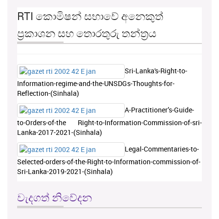
RTI කොමිෂන් සභාවේ අනෙකුත්
ප්‍රකාශන සහ තොරතුරු තන්ත්‍රය
Sri-Lanka's-Right-to-
Information-regime-and-the-UNSDGs-Thoughts-for-
Reflection-(Sinhala)
A-Practitioner’s-Guide-
to-Orders-of-the Right-to-Information-Commission-of-sri-
Lanka-2017-2021-(Sinhala)
Legal-Commentaries-to-
Selected-orders-of-the-Right-to-Information-commission-of-
Sri-Lanka-2019-2021-(Sinhala)
වැදගත් නිවේදන