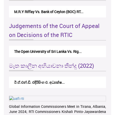
M.R.Y Riffay Vs. Bank of Ceylon (BOC) RT...
Judgements of the Court of Appeal
on Decisions of the RTIC
The Open University of Sri Lanka Vs. Rig...
මෑත කාලීන අභියාචනා තීන්දු (2022)
ඊ.ඒ.එන්.ඩී. එදිරිසිංහ එ. අධ්‍යක්ෂ...
Global Information Commissioners Meet in Tirana, Albania,
June 2024; RTI Commissioners Kishali Pinto-Jayawardena