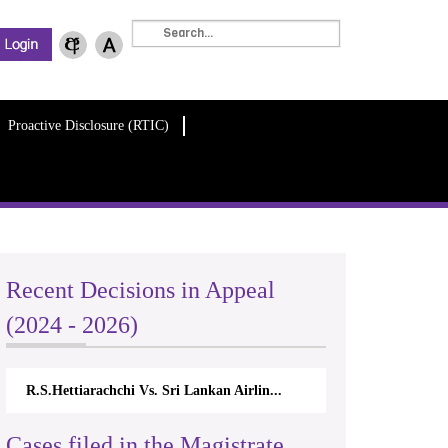
Proactive Disclosure (RTIC)
Recent Decisions in Appeal
(2024 - 2026)
R.S.Hettiarachchi Vs. Sri Lankan Airlin...
Cases filed in the Magistrate