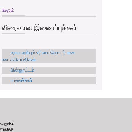
மேலும்
விரைவான இணைப்புக்கள்
தகவலறியும் உரிமை தொடர்பான
ஊடகசெய்திகள்
பின்னூட்டம்
படிவங்கள்
ுதி-2
ர்வதேச