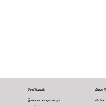
தொடுப்புகள்
மீடியா 
இலங்கை பாராளுமன்றம்
வீடியோ