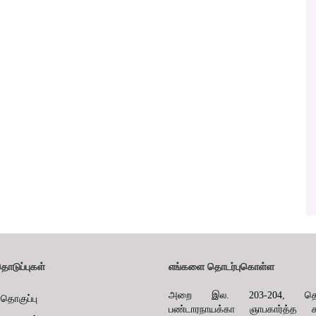
தொடுப்புகள்
எங்களை தொடர்புகொள்ள
அறை இல. 203-204, தொக
 தொகுப்பு
பண்டாரநாயக்கா ஞாபகார்த்த ச