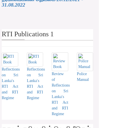
31.08.2022
RTI Publications 1
Reflections
Reflections
Review
Police
on Sri
on Sri
of
Manual
Lanka's
Lanka's
Reflections
RTI Act
RTI Act
on Sri
and RTI
and RTI
Lanka's
Regime
Regime
RTI Act
and RTI
Regime