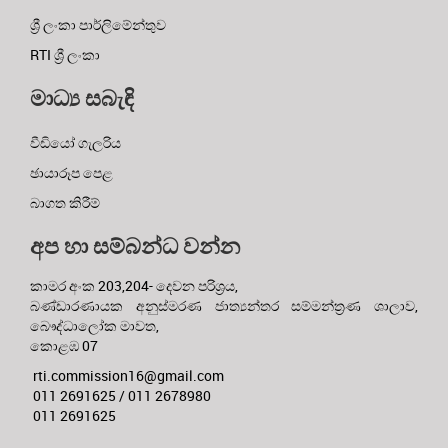
ශ්‍රී ලංකා පාර්ලිමේන්තුව
RTI ශ්‍රී ලංකා
මාධ්‍ය සබැඳි
වීඩියෝ ගැලරිය
ඡායාරූප පෙළ
බාගත කිරීම්
අප හා සම්බන්ධ වන්න
කාමර අංක 203,204- දෙවන පරිශ්‍රය,
බණ්ඩාරණායක අනුස්මරණ ජාත්‍යන්තර සම්මන්ත්‍රණ ශාලාව,
බෞද්ධාලෝක මාවත,
කොළඹ 07
rti.commission16@gmail.com
011 2691625 / 011 2678980
011 2691625