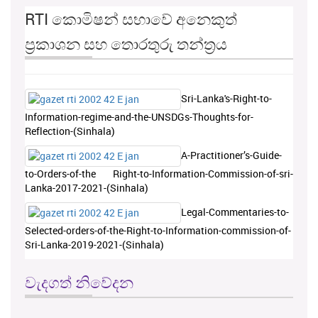
RTI කොමිෂන් සභාවේ අනෙකුත්
ප්‍රකාශන සහ තොරතුරු තන්ත්‍රය
Sri-Lanka's-Right-to-
Information-regime-and-the-UNSDGs-Thoughts-for-
Reflection-(Sinhala)
A-Practitioner’s-Guide-
to-Orders-of-the Right-to-Information-Commission-of-sri-
Lanka-2017-2021-(Sinhala)
Legal-Commentaries-to-
Selected-orders-of-the-Right-to-Information-commission-of-
Sri-Lanka-2019-2021-(Sinhala)
වැදගත් නිවේදන