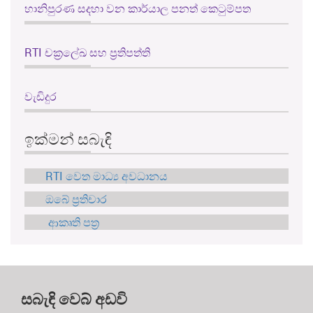
හානිපුරණ සදහා වන කාර්යාල පනත් කෙටුම්පත
RTI චක්‍රලේඛ සහ ප්‍රතිපත්ති
වැඩිදුර
ඉක්මන් සබැඳි
RTI වෙත මාධ්‍ය අවධානය
ඔබේ ප්‍රතිචාර
ආකෘති පත්‍ර
සබැඳි වෙබ් අඩවි