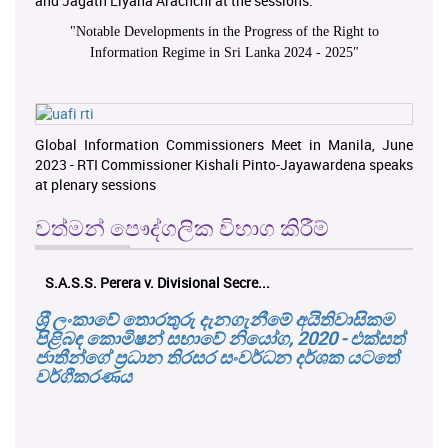
and Jagath Liyana Arachchi at the sessions.
"
Notable Developments in the Progress of the Right to
Information Regime in Sri Lanka 2024 - 2025
"
Global Information Commissioners Meet in Manila, June
2023 - RTI Commissioner Kishali Pinto-Jayawardena speaks
at plenary sessions
වත්මන් පෞද්ගලික විභාග කිරීම්
S.A.S.S. Perera v. Divisional Secre...
ශ‍්‍රී ලංකාවේ තොරතුරු දැනගැනීමේ අයිතිවාසිකම
පිළිබඳ කොමිෂන් සභාවේ නියෝග, 2020 - එක්සත්
ජාතීන්ගේ ප්‍රධාන තිරසර සංවර්ධන දර්ශක යටතේ
වර්ගීකරණය