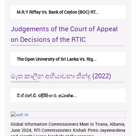
M.R.Y Riffay Vs. Bank of Ceylon (BOC) RT...
Judgements of the Court of Appeal
on Decisions of the RTIC
The Open University of Sri Lanka Vs. Rig...
මෑත කාලීන අභියාචනා තීන්දු (2022)
ඊ.ඒ.එන්.ඩී. එදිරිසිංහ එ. අධ්‍යක්ෂ...
Global Information Commissioners Meet in Tirana, Albania,
June 2024; RTI Commissioners Kishali Pinto-Jayawardena