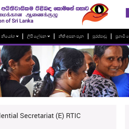
නියෝග
ලිපි ලේඛන
නිති අසන පැන
පුරප්පාඩු
ප්‍රගාම
ntial Secretariat (E) RTIC