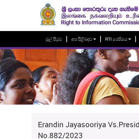
මුල් පිටුව
අප පිළිබඳව
RTI රෙජිමය
Erandin Jayasooriya Vs.Preside
No.882/2023