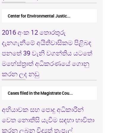
Center for Environmental Justic...
2016 අංක 12 තොරතුරු
දැනගැනීමේ අයිතිවාසිකම පිළිබඳ
පනතේ 39 වැනි වගන්තිය යටතේ
මහේස්ත්‍රාත් අධිකරණයේ ගොනු
කරන ලද නඩු
Cases filed in the Magistrate Cou...
අභියාචක සහ පොදු අධිකාරීන්
වෙත නොතීසි යැවීම සඳහා භාවිතා
කරනු ලබන විද්‍යුත් තැපැල්