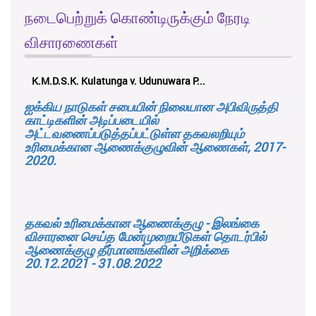
நடைபெற்றுக் கொண்டிருக்கும் நேரடி
விசாரணைகள்
K.M.D.S.K. Kulatunga v. Udunuwara P...
ஐக்கிய நாடுகள் சபையின் நிலையான அபிவிருத்தி
காட்டிகளின் அடிப்படையில்
அட்டவணைப்படுத்தப்பட்டுள்ள தகவலறியும்
உரிமைக்கான ஆணைக்குழுவின் ஆணைகள், 2017-
2020.
தகவல் உரிமைக்கான ஆணைக்குழு - இலங்கை
விசாரனை செய்த மேன்முறையீடுகள் தொடர்பில்
ஆணைக்குழு தீர்மானங்களின் அறிக்கை
20.12.2021 - 31.08.2022