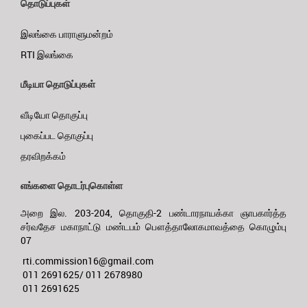
தொடுப்புகள்
இலங்கை பாராளுமன்றம்
RTI இலங்கை
மீடியா தொடுப்புகள்
வீடியோ தொகுப்பு
புகைப்பட தொகுப்பு
தரவிறக்கம்
எங்களை தொடர்புகொள்ள
அறை இல. 203-204, தொகுதி-2 பண்டாரநாயக்கா ஞாபகார்த்த
சர்வதேச மகாநாட்டு மண்டபம் பௌத்தாலோகமாவத்தை கொழும்பு
07
rti.commission16@gmail.com
011 2691625/ 011 2678980
011 2691625