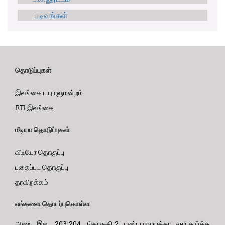
படிவங்கள்
தொடுப்புகள்
இலங்கை பாராளுமன்றம்
RTI இலங்கை
மீடியா தொடுப்புகள்
வீடியோ தொகுப்பு
புகைப்பட தொகுப்பு
தரவிறக்கம்
எங்களை தொடர்புகொள்ள
அறை இல. 203-204, தொகுதி-2 பண்டாரநாயக்கா ஞாபகார்த்த