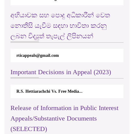
අභියාචක සහ පොදු අධිකාරීන් වෙත
නොතීසි යැවීම සඳහා භාවිතා කරනු
ලබන විද්‍යුත් තැපැල් ලිපිනයන්
rticappeals@gmail.com
Important Decisions in Appeal (2023)
R.S. Hettiarachchi Vs. Free Media...
Release of Information in Public Interest
Appeals/Substantive Documents
(SELECTED)