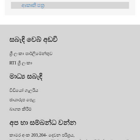
ආකෘති පත්‍ර
සබැඳි වෙබ් අඩවි
ශ්‍රී ලංකා පාර්ලිමේන්තුව
RTI ශ්‍රී ලංකා
මාධ්‍ය සබැඳි
වීඩියෝ ගැලරිය
ඡායාරූප පෙළ
බාගත කිරීම්
අප හා සම්බන්ධ වන්න
කාමර අංක 203,204- දෙවන පරිශ්‍රය,