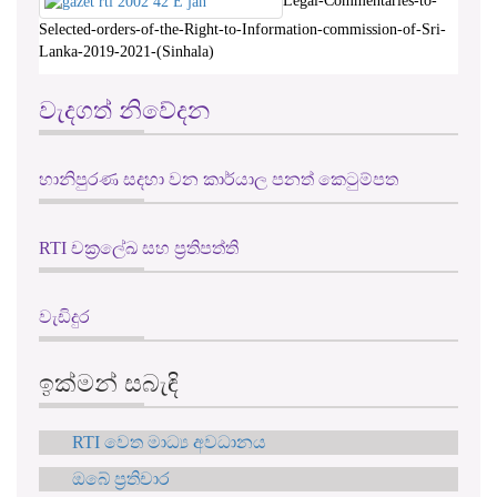
Legal-Commentaries-to-
Selected-orders-of-the-Right-to-Information-commission-of-Sri-
Lanka-2019-2021-(Sinhala)
වැදගත් නිවේදන
හානිපුරණ සදහා වන කාර්යාල පනත් කෙටුම්පත
RTI චක්‍රලේඛ සහ ප්‍රතිපත්ති
වැඩිදුර
ඉක්මන් සබැඳි
RTI වෙත මාධ්‍ය අවධානය
ඔබේ ප්‍රතිචාර