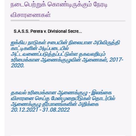
நடைபெற்றுக் கொண்டிருக்கும் நேரடி
விசாரணைகள்
S.A.S.S. Perera v. Divisional Secre...
ஐக்கிய நாடுகள் சபையின் நிலையான அபிவிருத்தி
காட்டிகளின் அடிப்படையில்
அட்டவணைப்படுத்தப்பட்டுள்ள தகவலறியும்
உரிமைக்கான ஆணைக்குழுவின் ஆணைகள், 2017-
2020.
தகவல் உரிமைக்கான ஆணைக்குழு - இலங்கை
விசாரனை செய்த மேன்முறையீடுகள் தொடர்பில்
ஆணைக்குழு தீர்மானங்களின் அறிக்கை
20.12.2021 - 31.08.2022