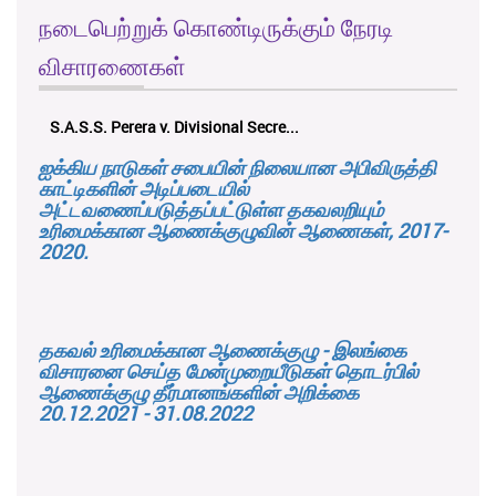
நடைபெற்றுக் கொண்டிருக்கும் நேரடி
விசாரணைகள்
onal Secre...
K.M.D.S.K. Kulatunga v. Udunuwara 
ஐக்கிய நாடுகள் சபையின் நிலையான அபிவிருத்தி
காட்டிகளின் அடிப்படையில்
அட்டவணைப்படுத்தப்பட்டுள்ள தகவலறியும்
உரிமைக்கான ஆணைக்குழுவின் ஆணைகள், 2017-
2020.
தகவல் உரிமைக்கான ஆணைக்குழு - இலங்கை
விசாரனை செய்த மேன்முறையீடுகள் தொடர்பில்
ஆணைக்குழு தீர்மானங்களின் அறிக்கை
20.12.2021 - 31.08.2022