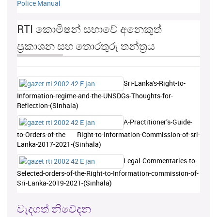
Police Manual
RTI කොමිෂන් සභාවේ අනෙකුත්
ප්‍රකාශන සහ තොරතුරු තන්ත්‍රය
Sri-Lanka's-Right-to-
Information-regime-and-the-UNSDGs-Thoughts-for-
Reflection-(Sinhala)
A-Practitioner’s-Guide-
to-Orders-of-the Right-to-Information-Commission-of-sri-
Lanka-2017-2021-(Sinhala)
Legal-Commentaries-to-
Selected-orders-of-the-Right-to-Information-commission-of-
Sri-Lanka-2019-2021-(Sinhala)
වැදගත් නිවේදන