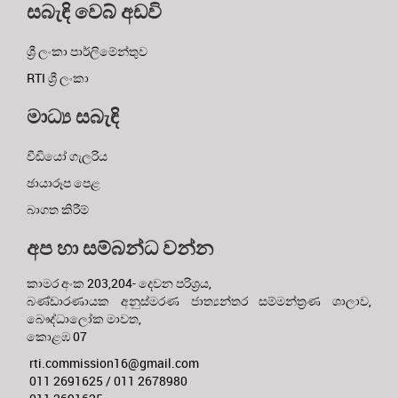
සබැඳි වෙබ් අඩවි
ශ්‍රී ලංකා පාර්ලිමේන්තුව
RTI ශ්‍රී ලංකා
මාධ්‍ය සබැඳි
වීඩියෝ ගැලරිය
ඡායාරූප පෙළ
බාගත කිරීම්
අප හා සම්බන්ධ වන්න
කාමර අංක 203,204- දෙවන පරිශ්‍රය,
බණ්ඩාරණායක අනුස්මරණ ජාත්‍යන්තර සම්මන්ත්‍රණ ශාලාව,
බෞද්ධාලෝක මාවත,
කොළඹ 07
rti.commission16@gmail.com
011 2691625 / 011 2678980