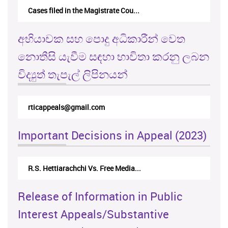
Cases filed in the Magistrate Cou...
අභියාචක සහ පොදු අධිකාරීන් වෙත
නොතීසි යැවීම සඳහා භාවිතා කරනු ලබන
විද්‍යුත් තැපැල් ලිපිනයන්
rticappeals@gmail.com
Important Decisions in Appeal (2023)
R.S. Hettiarachchi Vs. Free Media...
Release of Information in Public
Interest Appeals/Substantive