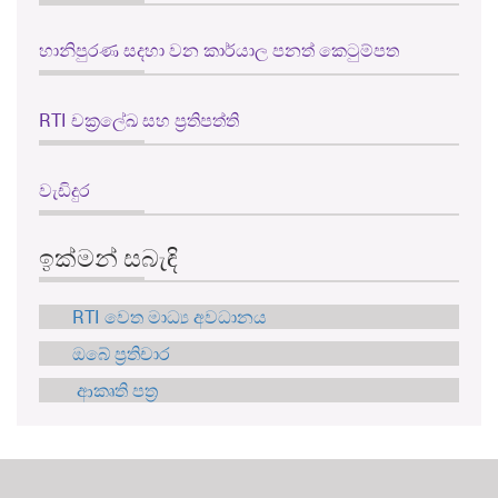
හානිපුරණ සදහා වන කාර්යාල පනත් කෙටුම්පත
RTI චක්‍රලේඛ සහ ප්‍රතිපත්ති
වැඩිදුර
ඉක්මන් සබැඳි
RTI වෙත මාධ්‍ය අවධානය
ඔබේ ප්‍රතිචාර
ආකෘති පත්‍ර