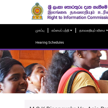
முகப்பு
எம்மைப் பற்றி
தகவலறியும் உரிமை
Hearing Schedules