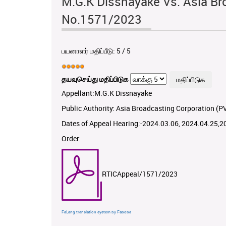
M.G.K Dissnayake Vs. Asia Br
No.1571/2023
பயனாளர் மதிப்பீடு:
5
/
5
தயவுசெய்து மதிப்பிடுக
Appellant:M.G.K Dissnayake
Public Authority: Asia Broadcasting Corporation (PV
Dates of Appeal Hearing:-2024.03.06, 2024.04.25,2
Order:
RTICAppeal/1571/2023
FaLang translation system by Faboba