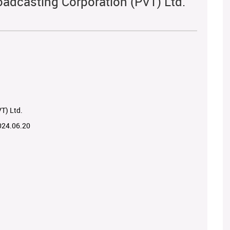
oadcasting Corporation (PVT) Ltd.
T) Ltd.
024.06.20