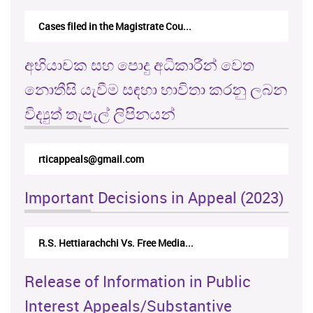
Cases filed in the Magistrate Cou...
අභියාචක සහ පොදු අධිකාරීන් වෙත
නොතීසි යැවීම සඳහා භාවිතා කරනු ලබන
විද්‍යුත් තැපැල් ලිපිනයන්
rticappeals@gmail.com
Important Decisions in Appeal (2023)
R.S. Hettiarachchi Vs. Free Media...
Release of Information in Public
Interest Appeals/Substantive