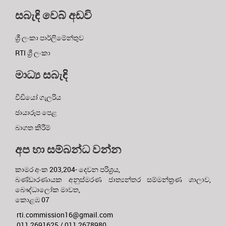
සබැඳි වෙබ් අඩවි
ශ්‍රී ලංකා පාර්ලිමේන්තුව
RTI ශ්‍රී ලංකා
මාධ්‍ය සබැඳි
වීඩියෝ ගැලරිය
ඡායාරූප පෙළ
බාගත කිරීම්
අප හා සම්බන්ධ වන්න
කාමර අංක 203,204- දෙවන පරිශ්‍රය,
බණ්ඩාරණායක අනුස්මරණ ජාත්‍යන්තර සම්මන්ත්‍රණ ශාලාව,
බෞද්ධාලෝක මාවත,
කොළඹ 07
rti.commission16@gmail.com
011 2691625 / 011 2678980