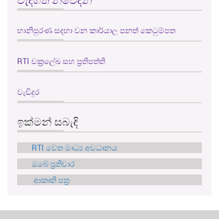
හානිපුරණ සදහා වන කාර්යාල පනත් කෙටුම්පත
RTI චක්‍රලේඛ සහ ප්‍රතිපත්ති
වැඩිදුර
ඉක්මන් සබැඳි
RTI වෙත මාධ්‍ය අවධානය
ඔබේ ප්‍රතිචාර
ආකෘති පත්‍ර