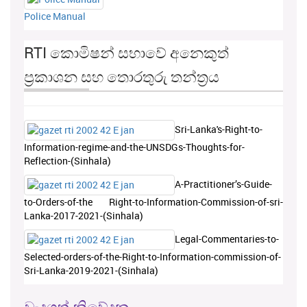
Police Manual
RTI කොමිෂන් සභාවේ අනෙකුත්
ප්‍රකාශන සහ තොරතුරු තන්ත්‍රය
Sri-Lanka's-Right-to-
Information-regime-and-the-UNSDGs-Thoughts-for-
Reflection-(Sinhala)
A-Practitioner’s-Guide-
to-Orders-of-the Right-to-Information-Commission-of-sri-
Lanka-2017-2021-(Sinhala)
Legal-Commentaries-to-
Selected-orders-of-the-Right-to-Information-commission-of-
Sri-Lanka-2019-2021-(Sinhala)
වැදගත් නිවේදන