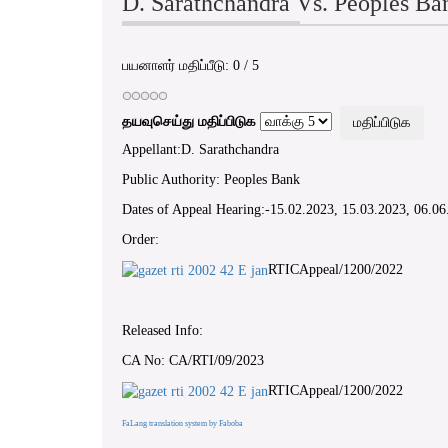
D. Sarathchandra Vs. Peoples B
பயனாளர் மதிப்பீடு:
0
/
5
தயவுசெய்து மதிப்பிடுக
Appellant:D. Sarathchandra
Public Authority: Peoples Bank
Dates of Appeal Hearing:-15.02.2023, 15.03.2023, 06.06
Order:
RTICAppeal/1200/2022
Released Info:
CA No: CA/RTI/09/2023
RTICAppeal/1200/2022
FaLang translation system by Faboba