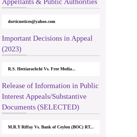
Appellants & Public Authorities
dorticnotices@yahoo.com
Important Decisions in Appeal
(2023)
R.S. Hettiarachchi Vs. Free Media...
Release of Information in Public
Interest Appeals/Substantive
Documents (SELECTED)
M.R.Y Riffay Vs. Bank of Ceylon (BOC) RT...