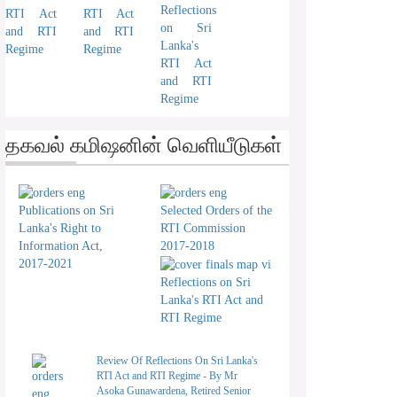
Reflections
RTI Act
RTI Act
on Sri
and RTI
and RTI
Lanka's
Regime
Regime
RTI Act
and RTI
Regime
தகவல் கமிஷனின் வெளியீடுகள்
Publications on Sri
Selected Orders of the
Lanka's Right to
RTI Commission
Information Act,
2017-2018
2017-2021
Reflections on Sri
Lanka's RTI Act and
RTI Regime
Review Of Reflections On Sri Lanka's
RTI Act and RTI Regime - By Mr
Asoka Gunawardena, Retired Senior