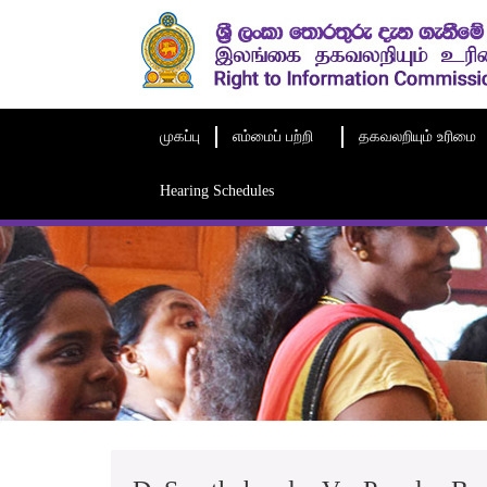
முகப்பு
எம்மைப் பற்றி
தகவலறியும் உரிமை
Hearing Schedules