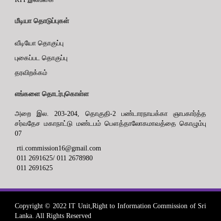
மீடியா தொடுப்புகள்
வீடியோ தொகுப்பு
புகைப்பட தொகுப்பு
தரவிறக்கம்
எங்களை தொடர்புகொள்ள
அறை இல. 203-204, தொகுதி-2 பண்டாரநாயக்கா ஞாபகார்த்த
சர்வதேச மகாநாட்டு மண்டபம் பௌத்தாலோகமாவத்தை கொழும்பு
07
rti.commission16@gmail.com
011 2691625/ 011 2678980
011 2691625
Copyright © 2022 IT Unit,Right to Information Commission of Sri
Lanka. All Rights Reserved