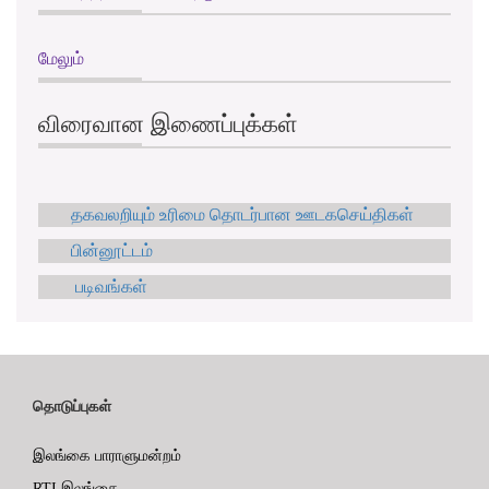
மேலும்
விரைவான இணைப்புக்கள்
தகவலறியும் உரிமை தொடர்பான ஊடகசெய்திகள்
பின்னூட்டம்
படிவங்கள்
தொடுப்புகள்
இலங்கை பாராளுமன்றம்
RTI இலங்கை