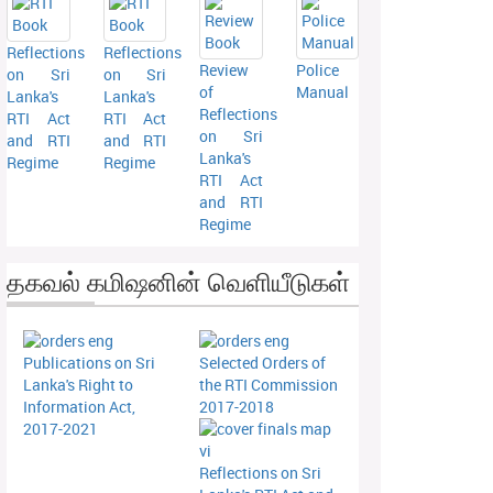
Reflections
Reflections
Review
Police
on Sri
on Sri
of
Manual
Lanka's
Lanka's
Reflections
RTI Act
RTI Act
on Sri
and RTI
and RTI
Lanka's
Regime
Regime
RTI Act
and RTI
Regime
தகவல் கமிஷனின் வெளியீடுகள்
Publications on Sri
Selected Orders of
Lanka's Right to
the RTI Commission
Information Act,
2017-2018
2017-2021
Reflections on Sri