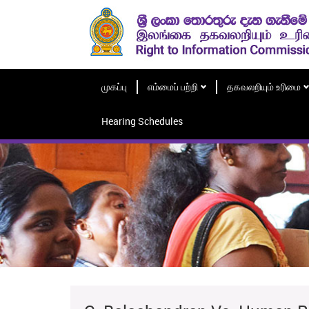
முகப்பு
எம்மைப் பற்றி
தகவலறியும் உரிமை
Hearing Schedules