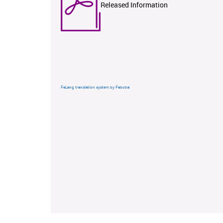
Released Information
FaLang translation system by Faboba