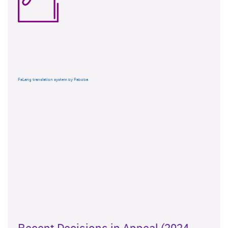
FaLang translation system by Faboba
Recent Decisions in Appeal (2024 -