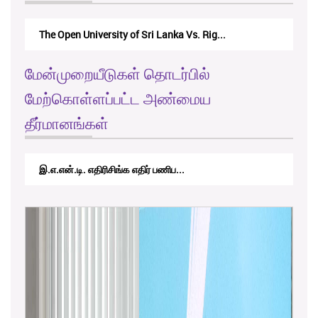
The Monetary Board of CBSL-vs-Verite Res...
மேன்முறையீடுகள் தொடர்பில்
மேற்கொள்ளப்பட்ட அண்மைய
தீர்மானங்கள்
RTICAppeal/15/2017 - கே.வி.கே. நவ...