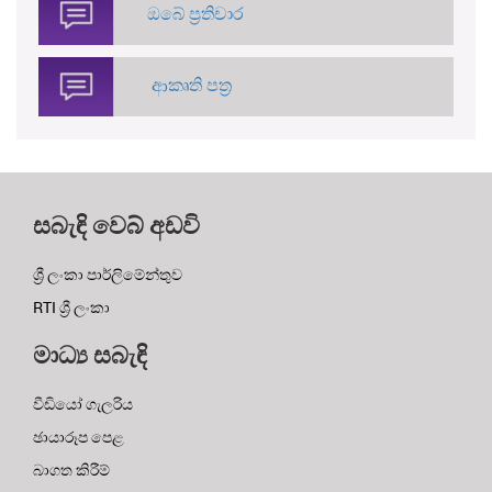
ඔබේ ප්‍රතිචාර
ආකෘති පත්‍ර
සබැඳි වෙබ් අඩවි
ශ්‍රී ලංකා පාර්ලිමේන්තුව
RTI ශ්‍රී ලංකා
මාධ්‍ය සබැඳි
වීඩියෝ ගැලරිය
ඡායාරූප පෙළ
බාගත කිරීම්