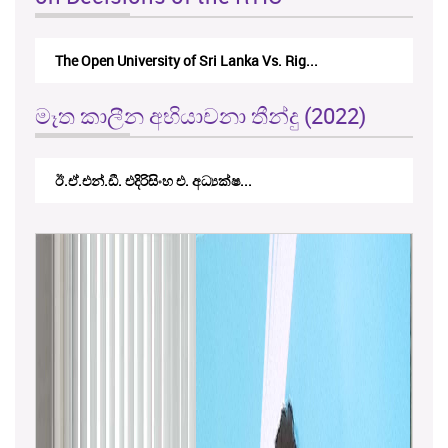
The Monetary Board of CBSL-vs-Verite Res...
මෑත කාලීන අභියාචනා තීන්දු (2022)
කේ.වී.කේ. නවරත්න එ. අධ්‍යාපන අමාත...