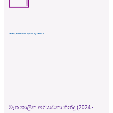
FaLang translation system by Faboba
මෑත කාලීන අභියාචනා තීන්දු (2024 -