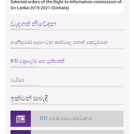
Selected-orders-of-the-Right-to-Information-commission-of-
Sri-Lanka-2019-2021-(Sinhala)
වැදගත් නිවේදන
හානිපුරණ සදහා වන කාර්යාල පනත් කෙටුම්පත
RTI චක්‍රලේඛ සහ ප්‍රතිපත්ති
වැඩිදුර
ඉක්මන් සබැඳි
RTI වෙත මාධ්‍ය අවධානය