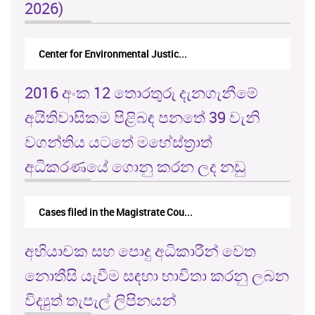
2026)
M.F.A. Mansoor V. Ministry of In...
2016 අංක 12 තොරතුරු දැනගැනීමේ
අයිතිවාසිකම පිළිබඳ පනතේ 39 වැනි
වගන්තිය යටතේ මහේස්ත්‍රාත්
අධිකරණයේ ගොනු කරන ලද නඩු
Cases filed in the Magistrate Cou...
අභියාචක සහ පොදු අධිකාරීන් වෙත
නොතීසි යැවීම සඳහා භාවිතා කරනු ලබන
විද්‍යුත් තැපැල් ලිපිනයන්