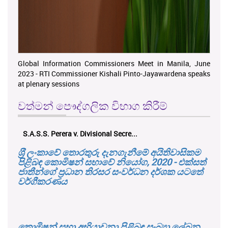
Global Information Commissioners Meet in Manila, June
2023 - RTI Commissioner Kishali Pinto-Jayawardena speaks
at plenary sessions
වත්මන් පෞද්ගලික විභාග කිරීම්
එච්. චන්ද්‍රසේන එ. ප්‍රාදේශීය ලේකම්...
ශ‍්‍රී ලංකාවේ තොරතුරු දැනගැනීමේ අයිතිවාසිකම
පිළිබඳ කොමිෂන් සභාවේ නියෝග, 2020 - එක්සත්
ජාතීන්ගේ ප්‍රධාන තිරසර සංවර්ධන දර්ශක යටතේ
වර්ගීකරණය
කොමිෂන් සභා අභියාචනා පිළිබඳ සංඛ්‍යා ලේඛන,