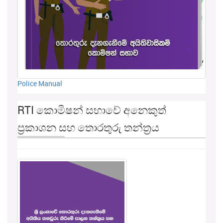
Police Manual
RTI කොමිෂන් සභාවේ අනෙකුත්
ප්‍රකාශන සහ තොරතුරු තන්ත්‍රය