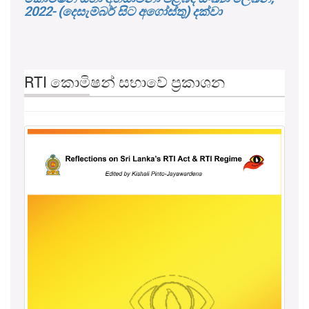
2022- (දෙසැම්බර් සිට අගෝස්තු) දක්වා
RTI කොමිෂන් සභාවේ ප්‍රකාශන